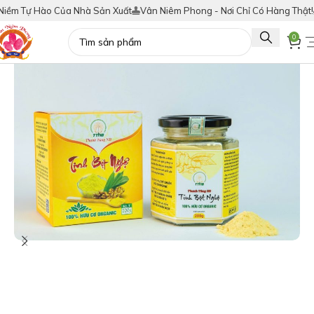
Tự Hào Của Nhà Sản Xuất
Vân Niêm Phong - Nơi Chỉ Có Hàng Thật!
Tích
0