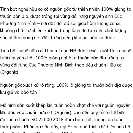
Tinh bột nghệ hữu cơ có nguồn gốc từ thiên nhiên 100% giống ta
thuần bản địa, được trồng tại vùng đồi rừng nguyên sinh Cúc
Phương Ninh Bình – nơi đất đồi đá sỏi giàu hàm lượng canxi,
khoáng chất tự nhiên, khí hậu trong lành đã tạo nên chất lượng
sản phẩm mang nét đặc trưng riêng khó nơi nào có được.
Tinh bột nghệ hữu cơ Thanh Tùng NB được chiết xuất từ củ nghệ
tươi nguyên chất 100% giống nghệ ta thuần bản địa trồng tại
vùng đổi rừng Cúc Phương Ninh Bình theo tiểu chuẩn Hữu cơ
(Organic)
Nguồn gốc xuất xứ rõ ràng, 100% là giống ta thuần bản địa được
lưu giữ và bảo tồn
Mô hình sản xuất khép kín, tuần hoàn, chặt chẽ với nguồn nguyên
liệu đầu vào chuẩn hữu cơ (Organic), cho đến quy trình chế biến
đạt tiêu chuẩn ISO 22000:2018 đảm bảo chất lượng, an toàn
thực phẩm. Phần bã sắn dây, nghệ sau quá trình chế biến tinh bột