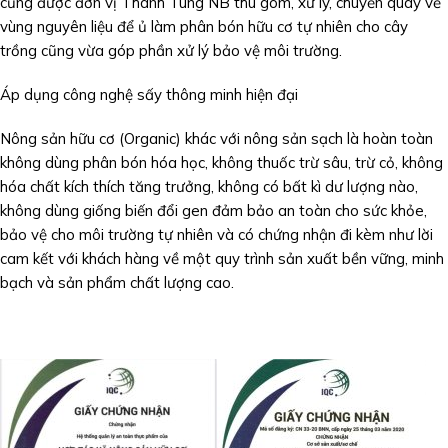
cũng được đơn vị Thanh Tùng NB thu gom, xử lý, chuyển quay về
vùng nguyên liệu để ủ làm phân bón hữu cơ tự nhiên cho cây
trồng cũng vừa góp phần xử lý bảo vệ môi trường.
Áp dụng công nghệ sấy thông minh hiện đại
Nông sản hữu cơ (Organic) khác với nông sản sạch là hoàn toàn
không dùng phân bón hóa học, không thuốc trừ sâu, trừ cỏ, không
hóa chất kích thích tăng trưởng, không có bất kì dư lượng nào,
không dùng giống biến đổi gen đảm bảo an toàn cho sức khỏe,
bảo vệ cho môi trường tự nhiên và có chứng nhận đi kèm như lời
cam kết với khách hàng về một quy trình sản xuất bền vững, minh
bạch và sản phẩm chất lượng cao.