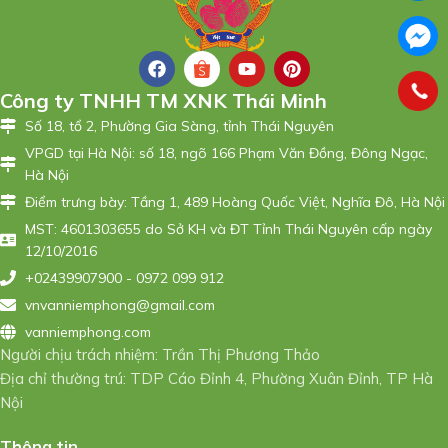
Công ty TNHH TM XNK Thái Minh
Số 18, tổ 2, Phường Gia Sàng, tỉnh Thái Nguyên
VPGD tại Hà Nội: số 18, ngõ 166 Phạm Văn Đồng, Đông Ngạc,
Hà Nội
Điểm trưng bày: Tầng 1, 489 Hoàng Quốc Việt, Nghĩa Đô, Hà Nội
MST: 4601303655 do Sở KH và ĐT Tỉnh Thái Nguyên cấp ngày
12/10/2016
+02439907900 - 0972 099 912
vnvanniemphong@gmail.com
vanniemphong.com
Người chịu trách nhiệm: Trần Thị Phương Thảo
Địa chỉ thường trú: TDP Cáo Đỉnh 4, Phường Xuân Đỉnh, TP Hà
Nội
Thông tin