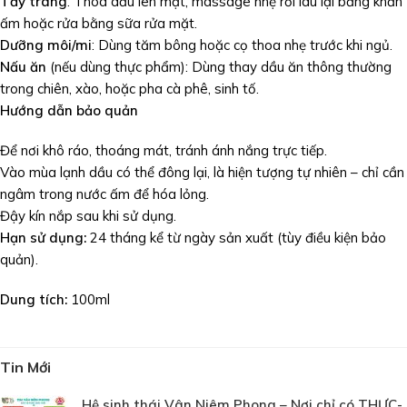
Tẩy trang
: Thoa dầu lên mặt, massage nhẹ rồi lau lại bằng khăn
ấm hoặc rửa bằng sữa rửa mặt.
Dưỡng môi/mi
: Dùng tăm bông hoặc cọ thoa nhẹ trước khi ngủ.
Nấu ăn
(nếu dùng thực phẩm): Dùng thay dầu ăn thông thường
trong chiên, xào, hoặc pha cà phê, sinh tố.
Hướng dẫn bảo quản
Để nơi khô ráo, thoáng mát, tránh ánh nắng trực tiếp.
Vào mùa lạnh dầu có thể đông lại, là hiện tượng tự nhiên – chỉ cần
ngâm trong nước ấm để hóa lỏng.
Đậy kín nắp sau khi sử dụng.
Hạn sử dụng:
24 tháng kể từ ngày sản xuất (tùy điều kiện bảo
quản).
Dung tích:
100ml
Tin Mới
Hệ sinh thái Vân Niêm Phong – Nơi chỉ có THỰC-