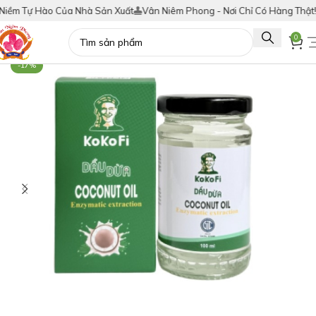
m Tự Hào Của Nhà Sản Xuất
Vân Niêm Phong - Nơi Chỉ Có Hàng Thật!
Tíc
0
-17%