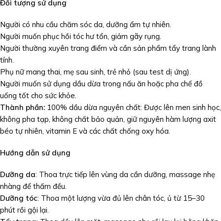
Đối tượng sử dụng
Người có nhu cầu chăm sóc da, dưỡng ẩm tự nhiên.
Người muốn phục hồi tóc hư tổn, giảm gãy rụng.
Người thường xuyên trang điểm và cần sản phẩm tẩy trang lành
tính.
Phụ nữ mang thai, mẹ sau sinh, trẻ nhỏ (sau test dị ứng).
Người muốn sử dụng dầu dừa trong nấu ăn hoặc pha chế đồ
uống tốt cho sức khỏe.
Thành phần:
100% dầu dừa nguyên chất: Được lên men sinh học,
không pha tạp, không chất bảo quản, giữ nguyên hàm lượng axit
béo tự nhiên, vitamin E và các chất chống oxy hóa.
Hướng dẫn sử dụng
Dưỡng da
: Thoa trực tiếp lên vùng da cần dưỡng, massage nhẹ
nhàng để thấm đều.
Dưỡng tóc
: Thoa một lượng vừa đủ lên chân tóc, ủ từ 15–30
phút rồi gội lại.