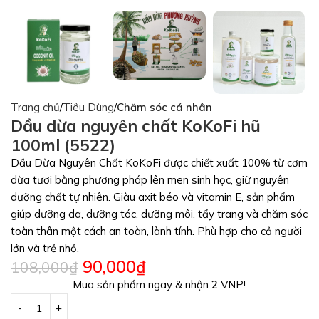
Trang chủ
Tiêu Dùng
Chăm sóc cá nhân
Dầu dừa nguyên chất KoKoFi hũ
100ml (5522)
Dầu Dừa Nguyên Chất KoKoFi được chiết xuất 100% từ cơm
dừa tươi bằng phương pháp lên men sinh học, giữ nguyên
dưỡng chất tự nhiên. Giàu axit béo và vitamin E, sản phẩm
giúp dưỡng da, dưỡng tóc, dưỡng môi, tẩy trang và chăm sóc
toàn thân một cách an toàn, lành tính. Phù hợp cho cả người
lớn và trẻ nhỏ.
90,000
₫
108,000
₫
Mua sản phẩm ngay & nhận
2
VNP!