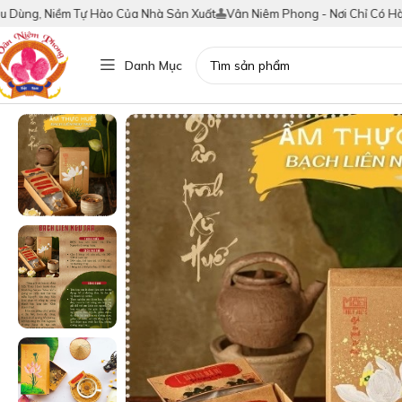
, Niềm Tự Hào Của Nhà Sản Xuất
Vân Niêm Phong - Nơi Chỉ Có Hàng Thật
Danh Mục