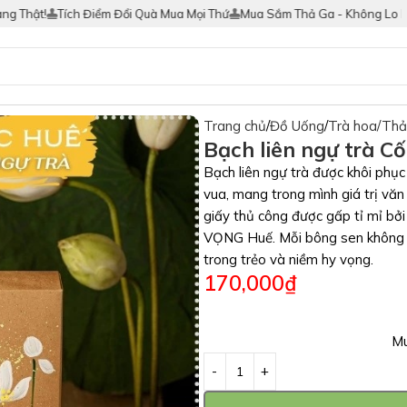
!
Tích Điểm Đổi Quà Mua Mọi Thứ
Mua Sắm Thả Ga - Không Lo Hàng Gi
Trang chủ
Đồ Uống
Trà hoa/Th
Bạch liên ngự trà C
Bạch liên ngự trà được khôi phục
vua, mang trong mình giá trị văn
giấy thủ công được gấp tỉ mỉ b
VỌNG Huế. Mỗi bông sen không ch
trong trẻo và niềm hy vọng.
170,000
₫
Mu