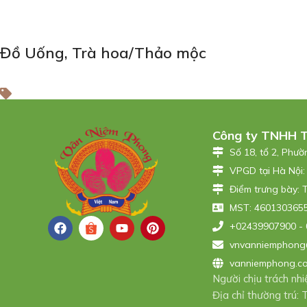
Đồ Uống
,
Trà hoa/Thảo mộc
Công ty TNHH 
Số 18, tổ 2, Phư
VPGD tại Hà Nội:
Điểm trưng bày: 
MST: 4601303655
+02439907900 - 
vnvanniemphong
vanniemphong.c
Người chịu trách n
Địa chỉ thường trú