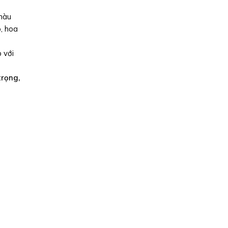
 màu
, hoa
 với
rọng,