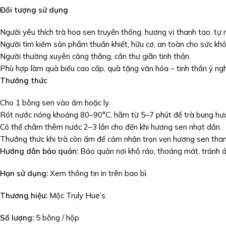
Đối tượng sử dụng
Người yêu thích trà hoa sen truyền thống, hương vị thanh tao, tự 
Người tìm kiếm sản phẩm thuần khiết, hữu cơ, an toàn cho sức khỏ
Người thường xuyên căng thẳng, cần thư giãn tinh thần.
Phù hợp làm quà biếu cao cấp, quà tặng văn hóa – tinh thần ý ngh
Thưởng thức
Cho 1 bông sen vào ấm hoặc ly.
Rót nước nóng khoảng 80–90°C, hãm từ 5–7 phút để trà bung hư
Có thể châm thêm nước 2–3 lần cho đến khi hương sen nhạt dần.
Thưởng thức khi trà còn ấm để cảm nhận trọn vẹn hương sen thanh
Hướng dẫn bảo quản:
Bảo quản nơi khô ráo, thoáng mát, tránh á
Hạn sử dụng:
Xem thông tin in trên bao bì.
Thương hiệu:
Mộc Truly Hue’s
Số lượng:
5 bông / hộp