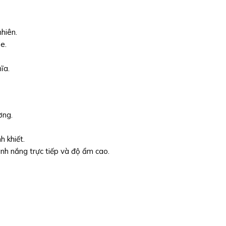
nhiên.
e.
ĩa.
ơng.
 khiết.
nh nắng trực tiếp và độ ẩm cao.