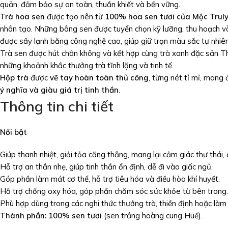
quản, đảm bảo sự an toàn, thuần khiết và bền vững.
Trà hoa sen
được tạo nên từ
100% hoa sen tươi của Mộc Truly
nhân tạo. Những bông sen được tuyển chọn kỹ lưỡng, thu hoạch v
được sấy lạnh bằng công nghệ cao, giúp giữ trọn màu sắc tự nhiên
Trà sen được hút chân không và kết hợp cùng trà xanh đặc sản Thá
những khoảnh khắc thưởng trà tĩnh lặng và tinh tế.
Hộp trà
được
vẽ tay hoàn toàn thủ công
, từng nét tỉ mỉ, man
ý nghĩa và giàu giá trị tinh thần
.
Thông tin chi tiết
Nổi bật
Giúp thanh nhiệt, giải tỏa căng thẳng, mang lại cảm giác thư thái, 
Hỗ trợ an thần nhẹ, giúp tinh thần ổn định, dễ đi vào giấc ngủ.
Góp phần làm mát cơ thể, hỗ trợ tiêu hóa và điều hòa khí huyết.
Hỗ trợ chống oxy hóa, góp phần chăm sóc sức khỏe từ bên trong.
Phù hợp dùng trong các nghi thức thưởng trà, thiền định hoặc làm
Thành phần: 100% sen tươi
(sen trắng hoàng cung Huế).