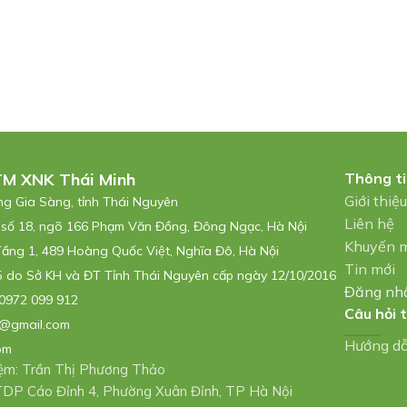
TM XNK Thái Minh
Thông t
Giới thiệ
ờng Gia Sàng, tỉnh Thái Nguyên
Liên hệ
 số 18, ngõ 166 Phạm Văn Đồng, Đông Ngạc, Hà Nội
Khuyến 
Tầng 1, 489 Hoàng Quốc Việt, Nghĩa Đô, Hà Nội
Tin mới
 do Sở KH và ĐT Tỉnh Thái Nguyên cấp ngày 12/10/2016
Đăng nh
0972 099 912
Câu hỏi 
@gmail.com
Hướng d
om
hiệm: Trần Thị Phương Thảo
: TDP Cáo Đỉnh 4, Phường Xuân Đỉnh, TP Hà Nội