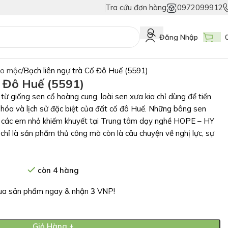
Tra cứu đơn hàng
0972099912
ả
Duy Nhất Chỉ Có Tem Vân Niêm Phong - Bảo Vệ Tuyệt Đối Hàng Thật!
Đăng Nhập
ảo mộc
Bạch liên ngự trà Cố Đô Huế (5591)
ố Đô Huế (5591)
 từ giống sen cổ hoàng cung, loài sen xưa kia chỉ dùng để tiến
 hóa và lịch sử đặc biệt của đất cố đô Huế. Những bông sen
ởi các em nhỏ khiếm khuyết tại Trung tâm dạy nghề HOPE – HY
ỉ là sản phẩm thủ công mà còn là câu chuyện về nghị lực, sự
còn 4 hàng
a sản phẩm ngay & nhận
3
VNP!
Giỏ Hàng +