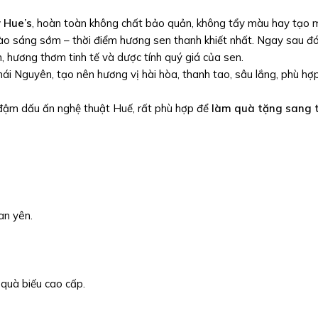
 Hue’s
, hoàn toàn không chất bảo quản, không tẩy màu hay tạo
ào sáng sớm – thời điểm hương sen thanh khiết nhất. Ngay sau đó
, hương thơm tinh tế và dược tính quý giá của sen.
i Nguyên, tạo nên hương vị hài hòa, thanh tao, sâu lắng, phù hợp
g đậm dấu ấn nghệ thuật Huế, rất phù hợp để
làm quà tặng sang t
an yên.
 quà biếu cao cấp.