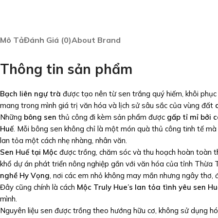
Mô Tả
Đánh Giá (0)
About Brand
Thông tin sản phẩm
Bạch liên ngự trà
được tạo nên từ sen trắng quý hiếm, khôi phục 
mang trong mình giá trị văn hóa và lịch sử sâu sắc của vùng đất
Những
bông sen
thủ công đi kèm sản phẩm được
gấp tỉ mỉ bởi 
Huế
. Mỗi bông sen không chỉ là một món quà thủ công tinh tế mà 
lan tỏa một cách nhẹ nhàng, nhân văn.
Sen Huế tại Mộc
được trồng, chăm sóc và thu hoạch hoàn toàn thủ
khổ dự án phát triển nông nghiệp gắn với văn hóa của tỉnh Thừa 
nghề Hy Vọng
, nơi các em nhỏ không may mắn nhưng ngây thơ, đán
Đây cũng chính là cách
Mộc Truly Hue’s lan tỏa tình yêu sen Hu
mình.
Nguyên liệu sen được trồng theo hướng hữu cơ, không sử dụng hó