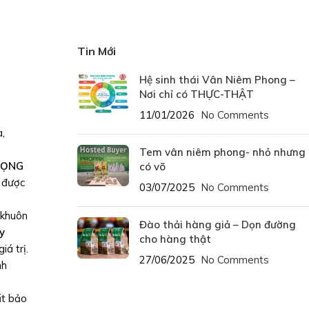
Tin Mới
Hệ sinh thái Vân Niêm Phong –
Nơi chỉ có THỰC-THẬT
11/01/2026
No Comments
a,
Tem vân niêm phong- nhỏ nhưng
VỌNG
có võ
g được
03/07/2025
No Comments
 khuôn
Đào thải hàng giả – Dọn đường
y
cho hàng thật
á trị.
27/06/2025
No Comments
nh
ất bảo