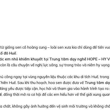
từ giống sen cổ hoàng cung – loài sen xưa kia chỉ dùng để tiến vu
cố đô Huế
.
các em nhỏ khiếm khuyết t
ại
Trung tâm dạy nghề HOPE – HY 
còn là câu chuyện về nghị lực sống, sự trong trẻo và niềm hy vọn
 công ngay tại vùng nguyên liệu thuộc các khu di tích Huế, trong
Thiên Huế. Sau khi thu hoạch, hoa sen được đưa về
Trung tâm dạ
g yêu được tiếp cận, học hỏi và tham gia vào hành trình tạo ra gi
ế
, đồng thời mở ra cơ hội để các em hiểu hơn về thế giới xung qua
a chất, không gây ảnh hưởng đến vệ sinh môi trường và không ch