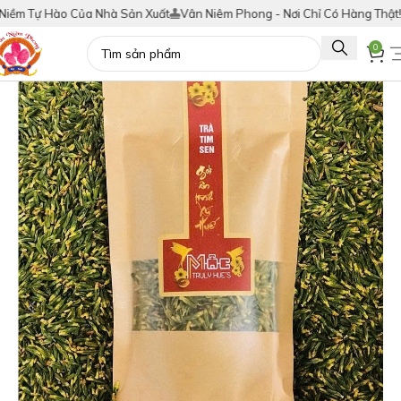
m Tự Hào Của Nhà Sản Xuất
Vân Niêm Phong - Nơi Chỉ Có Hàng Thật!
Tí
0