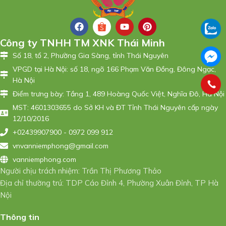
Công ty TNHH TM XNK Thái Minh
Số 18, tổ 2, Phường Gia Sàng, tỉnh Thái Nguyên
VPGD tại Hà Nội: số 18, ngõ 166 Phạm Văn Đồng, Đông Ngạc,
Hà Nội
Điểm trưng bày: Tầng 1, 489 Hoàng Quốc Việt, Nghĩa Đô, Hà Nội
MST: 4601303655 do Sở KH và ĐT Tỉnh Thái Nguyên cấp ngày
12/10/2016
+02439907900 - 0972 099 912
vnvanniemphong@gmail.com
vanniemphong.com
Người chịu trách nhiệm: Trần Thị Phương Thảo
Địa chỉ thường trú: TDP Cáo Đỉnh 4, Phường Xuân Đỉnh, TP Hà
Nội
Thông tin