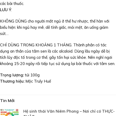
các bài thuốc.
LƯU Ý
:
KHÔNG DÙNG cho người mất ngủ ở thể hư nhược, thể hàn với
biểu hiện: khi ngủ hay mê, dễ tỉnh giấc, mỏi mệt, ăn uống giảm
sút…
CHỈ DÙNG TRONG KHOẢNG 1 THÁNG. Thành phần có tác
dụng an thần của tâm sen là các alcaloid. Dùng lâu ngày dễ bị
tích lũy độc tố trong cơ thể, gây tổn hại sức khỏe. Nên nghỉ ngơi
khoảng 15-20 ngày rồi tiếp tục sử dụng lại bài thuốc với tâm sen.
Trọng lượng:
túi 100g
Thương hiệu:
Mộc Truly Huế
Tin Mới
Hệ sinh thái Vân Niêm Phong – Nơi chỉ có THỰC-