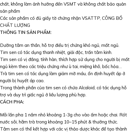
chất, không làm ảnh hưởng đến VSMT và không chất bảo quản
sản phẩm
Các sản phẩm có đủ giấy tờ chứng nhận VSATTP, CÔNG BỐ
CHẤT LƯỢNG
THÔNG TIN SẢN PHẨM:
Dưỡng tâm an thần, hỗ trợ điều trị chứng khó ngủ, mất ngủ.
Tim sen có tác dụng thanh nhiệt, giải độc, trấn tâm kinh.
Tim sen có vị đắng, tính hàn, thích hợp sử dụng cho người bị mất
ngủ kèm theo các triệu chứng như ù tai, miệng khô, bốc hỏa…
Trà tim sen có tác dụng làm giảm mỡ máu, ổn định huyết áp ở
người bị huyết áp cao.
Trong thành phần của tim sen có chứa Alcaloid, có tác dụng hỗ
trợ và duy trì giấc ngủ ở liều lượng phù hợp.
CÁCH PHA:
Mỗi lần pha 1 nắm nhỏ khoảng 1-3g cho vào ấm hoặc chai. Rót
nước sôi, hãm trà trong khoảng 10–15 phút & thưởng thức.
Tâm sen có thể kết hợp với các vị thảo dược khác để tạo thành