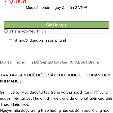
75,000
₫
Mua sản phẩm ngay & nhận
2
VNP!
Giỏ Hàng +
Thêm vào Yêu thích
8
người đang xem sản phẩm!
Mô Tả
Thông Tin Bổ Sung
Đánh Giá (0)
About Brand
TRÀ TÂM SEN HUẾ ĐƯỢC SẤY KHÔ, ĐÓNG GÓI THUẬN TIỆN
KHI MANG ĐI
Sen Huế tại Mộc được tự tay trồng và thu hoạch tại chính vùng
nguyên liệu tại Các khu di tích Huế trong dự án phát triển của tỉnh
Thừa Thiên Huế.
Nguyên liệu được trồng theo hướng hữu cơ, đảm bảo không hóa