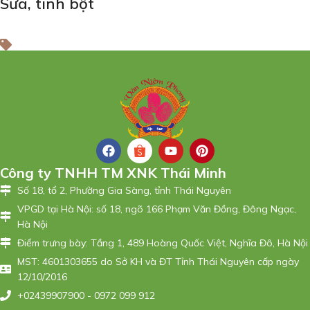
Sữa, tinh bột
Công ty TNHH TM XNK Thái Minh
Số 18, tổ 2, Phường Gia Sàng, tỉnh Thái Nguyên
VPGD tại Hà Nội: số 18, ngõ 166 Phạm Văn Đồng, Đông Ngạc,
Hà Nội
Điểm trưng bày: Tầng 1, 489 Hoàng Quốc Việt, Nghĩa Đô, Hà Nội
MST: 4601303655 do Sở KH và ĐT Tỉnh Thái Nguyên cấp ngày
12/10/2016
+02439907900 - 0972 099 912