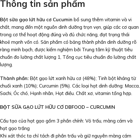
Thông tin sản phẩm
Bột sữa gạo lứt hữu cơ Cucumin
bổ sung thêm vitamin và vi
chất, mang đến một nguồn dinh dưỡng trọn vẹn, giúp các cơ quan
trong cơ thể hoạt động đúng và đủ chức năng, đạt trạng thái
khoẻ mạnh vốn có. Sản phẩm có bảng thành phần dinh dưỡng rõ
ràng minh bạch, được kiểm nghiệm bởi Trung tâm kỹ thuật tiêu
chuẩn đo lường chất lượng 1, Tổng cục tiêu chuẩn đo lường chất
lượng.
Thành phần:
Bột gạo lứt xanh hữu cơ (48%); Tinh bột kháng từ
chuối xanh (10%); Curcumin (5%). Các loại hạt dinh dưỡng: Macca,
Sachi, Óc chó, Hạnh nhân, Hạt điều. Chất xơ, vitamin tổng hợp.
BỘT SỮA GẠO LỨT HỮU CƠ DBFOOD – CURCUMIN
Cấu tạo của hạt gạo gồm 3 phần chính: Vỏ trấu, màng cám và
hạt gạo trắng
Khi xát thóc ta chỉ tách đi phần trấu và giữ nguyên màng cám