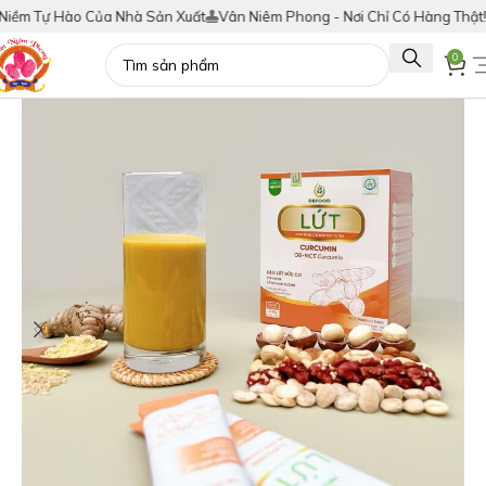
 Tự Hào Của Nhà Sản Xuất
Vân Niêm Phong - Nơi Chỉ Có Hàng Thật!
Tíc
0