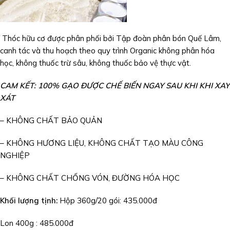
Thóc hữu cơ được phân phối bởi Tập đoàn phân bón Quế Lâm,
canh tác và thu hoạch theo quy trình Organic không phân hóa
học, không thuốc trừ sâu, không thuốc bảo vệ thực vật.
CAM KẾT: 100% GẠO ĐƯỢC CHẾ BIẾN NGAY SAU KHI KHI XAY
XÁT
– KHÔNG CHẤT BẢO QUẢN
– KHÔNG HƯƠNG LIỆU, KHÔNG CHẤT TẠO MÀU CÔNG
NGHIỆP
– KHÔNG CHẤT CHỐNG VÓN, ĐƯỜNG HÓA HỌC
Khối lượng tịnh:
Hộp 360g/20 gói: 435.000đ
Lon 400g : 485.000đ