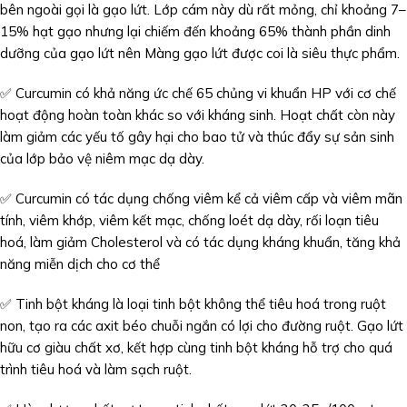
bên ngoài gọi là gạo lứt. Lớp cám này dù rất mỏng, chỉ khoảng 7–
15% hạt gạo nhưng lại chiếm đến khoảng 65% thành phần dinh
dưỡng của gạo lứt nên Màng gạo lứt được coi là siêu thực phẩm.
✅ Curcumin có khả năng ức chế 65 chủng vi khuẩn HP với cơ chế
hoạt động hoàn toàn khác so với kháng sinh. Hoạt chất còn này
làm giảm các yếu tố gây hại cho bao tử và thúc đẩy sự sản sinh
của lớp bảo vệ niêm mạc dạ dày.
✅ Curcumin có tác dụng chống viêm kể cả viêm cấp và viêm mãn
tính, viêm khớp, viêm kết mạc, chống loét dạ dày, rối loạn tiêu
hoá, làm giảm Cholesterol và có tác dụng kháng khuẩn, tăng khả
năng miễn dịch cho cơ thể
✅ Tinh bột kháng là loại tinh bột không thể tiêu hoá trong ruột
non, tạo ra các axit béo chuỗi ngắn có lợi cho đường ruột. Gạo lứt
hữu cơ giàu chất xơ, kết hợp cùng tinh bột kháng hỗ trợ cho quá
trình tiêu hoá và làm sạch ruột.