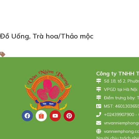
Đồ Uống
,
Trà hoa/Thảo mộc
Công ty TNHH 
Số 18, tổ 2, Phư
VPGD tại Hà Nội:
Điểm trưng bày: 
MST: 4601303655
+02439907900 - 
vnvanniemphong
vanniemphong.c
Người chịu trách n