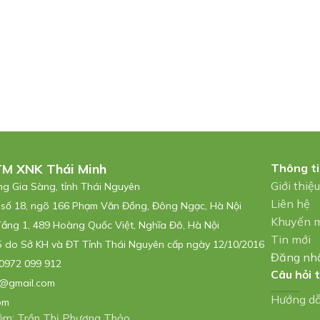
TM XNK Thái Minh
Thông t
Giới thiệ
ờng Gia Sàng, tỉnh Thái Nguyên
Liên hệ
 số 18, ngõ 166 Phạm Văn Đồng, Đông Ngạc, Hà Nội
Khuyến 
Tầng 1, 489 Hoàng Quốc Việt, Nghĩa Đô, Hà Nội
Tin mới
 do Sở KH và ĐT Tỉnh Thái Nguyên cấp ngày 12/10/2016
Đăng nh
0972 099 912
Câu hỏi 
@gmail.com
Hướng d
om
hiệm: Trần Thị Phương Thảo