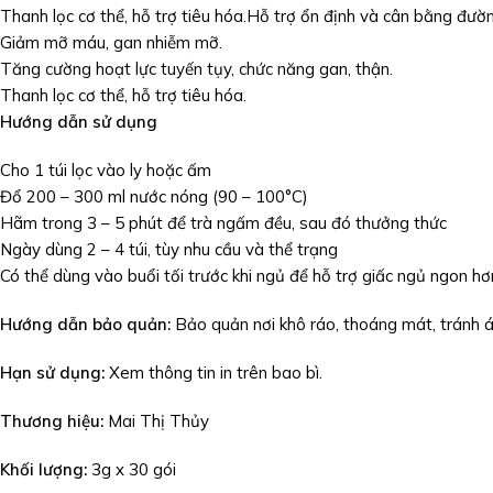
Thanh lọc cơ thể, hỗ trợ tiêu hóa.Hỗ trợ ổn định và cân bằng đườ
Giảm mỡ máu, gan nhiễm mỡ.
Tăng cường hoạt lực tuyến tụy, chức năng gan, thận.
Thanh lọc cơ thể, hỗ trợ tiêu hóa.
Hướng dẫn sử dụng
Cho 1 túi lọc vào ly hoặc ấm
Đổ 200 – 300 ml nước nóng (90 – 100°C)
Hãm trong 3 – 5 phút để trà ngấm đều, sau đó thưởng thức
Ngày dùng 2 – 4 túi, tùy nhu cầu và thể trạng
Có thể dùng vào buổi tối trước khi ngủ để hỗ trợ giấc ngủ ngon hơ
Hướng dẫn bảo quản:
Bảo quản nơi khô ráo, thoáng mát, tránh á
Hạn sử dụng:
Xem thông tin in trên bao bì.
Thương hiệu:
Mai Thị Thủy
Khối lượng:
3g x 30 gói