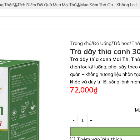
t!
Tích Điểm Đổi Quà Mua Mọi Thứ
Mua Sắm Thả Ga - Không Lo Hàng G
Trang chủ
Đồ Uống
Trà hoa/Th
Trà dây thìa canh 30
Trà dây thìa canh Mai Thị Thủ
chọn lọc kỹ lưỡng, phơi sấy theo
quản – không hương liệu nhân tạ
khỏe và duy trì lối sống lành mạ
72,000
₫
Mu
Thêm vào Yêu thích