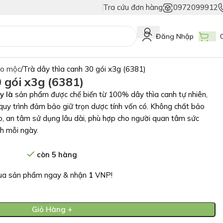
Tra cứu đơn hàng
0972099912
iả
Duy Nhất Chỉ Có Tem Vân Niêm Phong - Bảo Vệ Tuyệt Đối Hàng Thật!
Đăng Nhập
ảo mộc
Trà dây thìa canh 30 gói x3g (6381)
 gói x3g (6381)
y là
sản phẩm được chế biến từ 100% dây thìa canh tự nhiên,
 quy trình đảm bảo giữ trọn dược tính vốn có. Không chất bảo
o, an tâm sử dụng lâu dài, phù hợp cho người quan tâm sức
nh mỗi ngày.
còn 5 hàng
a sản phẩm ngay & nhận
1
VNP!
Giỏ Hàng +