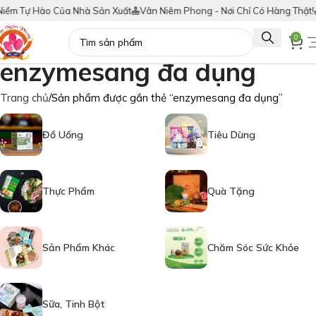
ềm Tự Hào Của Nhà Sản Xuất
Vân Niêm Phong - Nơi Chỉ Có Hàng Thật!
Tí
0
enzymesang đa dụng
Trang chủ
Sản phẩm được gắn thẻ “enzymesang đa dụng”
Đồ Uống
Tiêu Dùng
Thực Phẩm
Quà Tặng
Sản Phẩm Khác
Chăm Sóc Sức Khỏe
Sữa, Tinh Bột