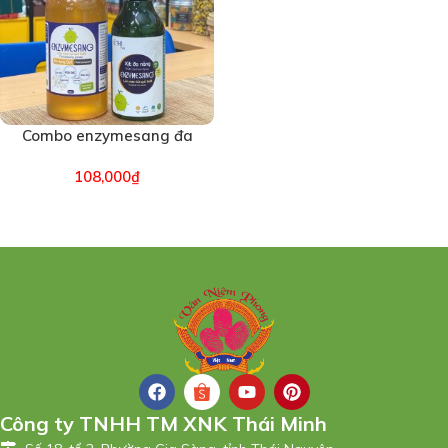
Combo enzymesang đa
dụng tự nhiên 5in1-500ml
108,000
₫
+ Xịt kính đa năng (5985)
Công ty TNHH TM XNK Thái Minh