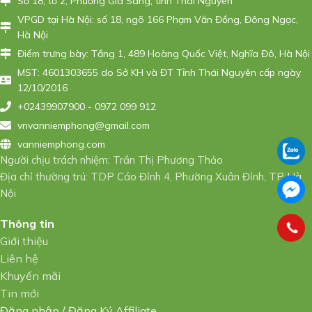
Số 18, tổ 2, Phường Gia Sàng, tỉnh Thái Nguyên
VPGD tại Hà Nội: số 18, ngõ 166 Phạm Văn Đồng, Đông Ngạc,
Hà Nội
Điểm trưng bày: Tầng 1, 489 Hoàng Quốc Việt, Nghĩa Đô, Hà Nội
MST: 4601303655 do Sở KH và ĐT Tỉnh Thái Nguyên cấp ngày
12/10/2016
+02439907900 - 0972 099 912
vnvanniemphong@gmail.com
vanniemphong.com
Người chịu trách nhiệm: Trần Thị Phương Thảo
Địa chỉ thường trú: TDP Cáo Đỉnh 4, Phường Xuân Đỉnh, TP Hà
Nội
Thông tin
Giới thiệu
Liên hệ
Khuyến mãi
Tin mới
Đăng nhập
/
Đăng Ký Affiliate