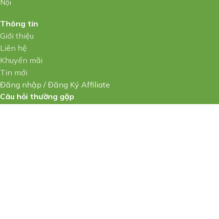
Nội
Thông tin
Giới thiệu
Liên hệ
Khuyến mãi
Tin mới
Đăng nhập
/
Đăng Ký Affiliate
Câu hỏi thường gặp
Hướng dẫn thanh toán VNPAY
Chính sách
Vận chuyển, kiểm hàng
Chính sách thanh toán
Chính sách bảo mật
Bảo hành & đổi trả
Điều khoản & điều kiện
Nghĩa vụ của các bên