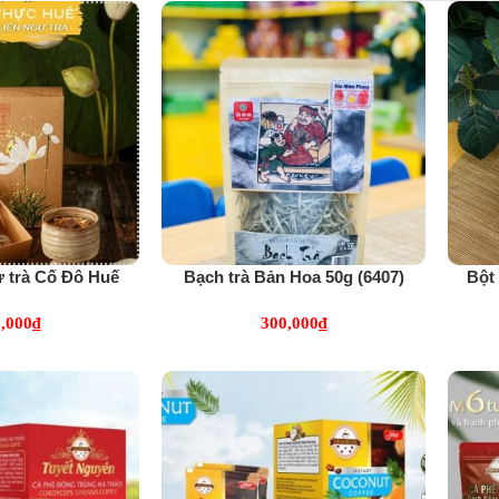
ự trà Cố Đô Huế
Bạch trà Bản Hoa 50g (6407)
Bột 
591)
,000
₫
300,000
₫