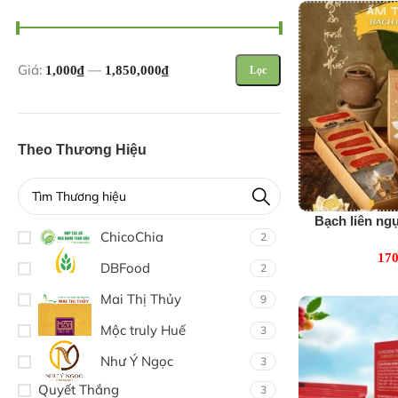
Giá:
—
1,000₫
1,850,000₫
Lọc
Theo Thương Hiệu
Bạch liên ng
ChicoChia
2
(5
170
DBFood
2
Mai Thị Thủy
9
Mộc truly Huế
3
Như Ý Ngọc
3
Quyết Thắng
3