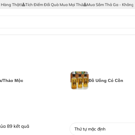
t!
Tích Điểm Đổi Quà Mua Mọi Thứ
Mua Sắm Thả Ga - Không Lo Hàng G
a/Thảo Mộc
Đồ Uống Có Cồn
của 89 kết quả