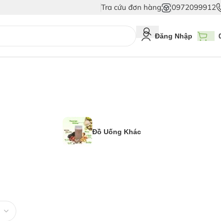
Tra cứu đơn hàng
0972099912
iả
Duy Nhất Chỉ Có Tem Vân Niêm Phong - Bảo Vệ Tuyệt Đối Hàng Thật!
Đăng Nhập
Đồ Uống Khác