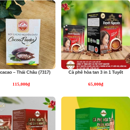
cacao – Thái Châu (7317)
Cà phê hòa tan 3 in 1 Tuyết
Nguyên (5509)
115,000
₫
65,000
₫