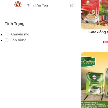
Tân Lập Tea
10
Thái Châu
1
Thái Minh An
37
Tình Trạng
Tuyết Nguyên
6
Cafe đông 
Khuyến mãi
Tuyết Ng
Vgreen
2
Còn hàng
108
Viet Moutains
4
Vũ Gia
7