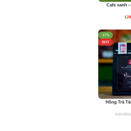
Cafe xanh –
(6
128
-17%
HOT
Hồng Trà Tâ
100g
180,000