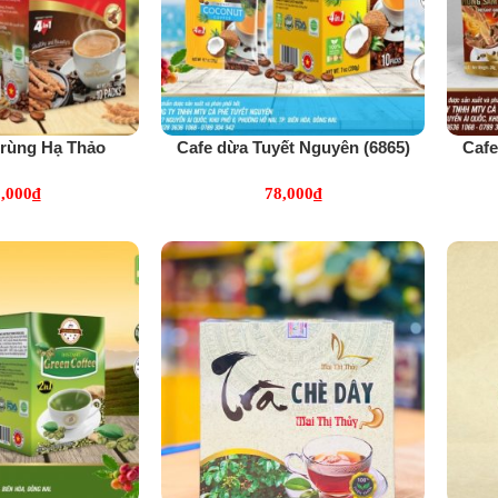
trùng Hạ Thảo
Cafe dừa Tuyết Nguyên (6865)
Caf
uyên (5518)
,000
₫
78,000
₫