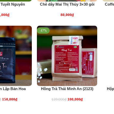
 Tuyết Nguyên
Chè dây Mai Thị Thủy 3×30 gói
Coff
863)
(6996)
,000
₫
80,000
₫
-17%
n Lập Bản Hoa
Hồng Trà Thái Minh An (2123)
Hộp
 (2633)
₫
120,000
₫
150,000
₫
100,000
₫