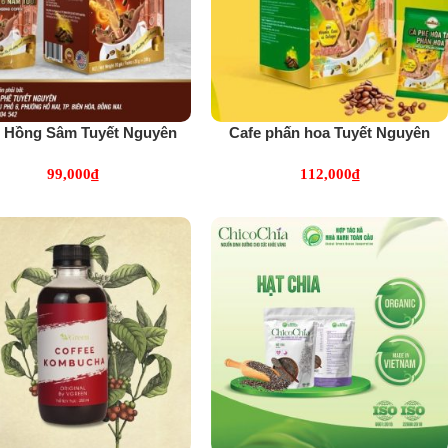
e Hồng Sâm Tuyết Nguyên
Cafe phấn hoa Tuyết Nguyên
(5516)
(5518)
99,000
₫
112,000
₫