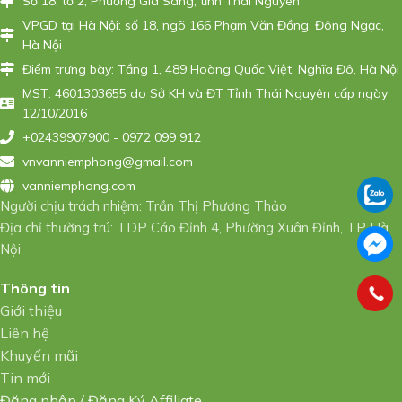
Số 18, tổ 2, Phường Gia Sàng, tỉnh Thái Nguyên
VPGD tại Hà Nội: số 18, ngõ 166 Phạm Văn Đồng, Đông Ngạc,
Hà Nội
Điểm trưng bày: Tầng 1, 489 Hoàng Quốc Việt, Nghĩa Đô, Hà Nội
MST: 4601303655 do Sở KH và ĐT Tỉnh Thái Nguyên cấp ngày
12/10/2016
+02439907900 - 0972 099 912
vnvanniemphong@gmail.com
vanniemphong.com
Người chịu trách nhiệm: Trần Thị Phương Thảo
Địa chỉ thường trú: TDP Cáo Đỉnh 4, Phường Xuân Đỉnh, TP Hà
Nội
Thông tin
Giới thiệu
Liên hệ
Khuyến mãi
Tin mới
Đăng nhập
/
Đăng Ký Affiliate