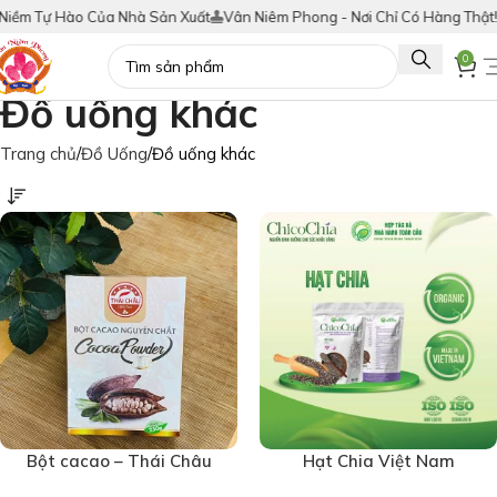
ềm Tự Hào Của Nhà Sản Xuất
Vân Niêm Phong - Nơi Chỉ Có Hàng Thật!
T
0
Đồ uống khác
Trang chủ
Đồ Uống
Đồ uống khác
Bột cacao – Thái Châu
Hạt Chia Việt Nam
(7317)
ChicoChia 250g (6568)