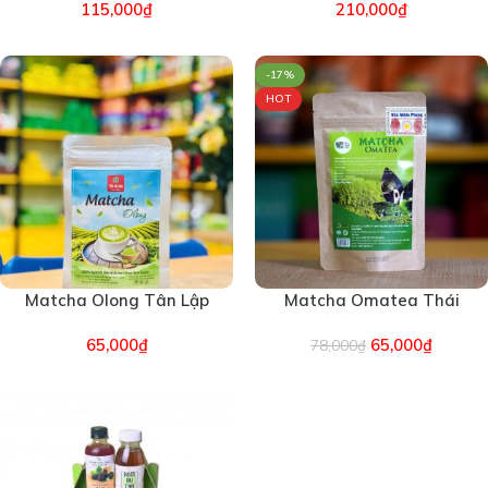
115,000
₫
210,000
₫
-17%
HOT
Matcha Olong Tân Lập
Matcha Omatea Thái
Bản Hoa 50g (6410)
Minh An Ocop 3 sao
65,000
₫
65,000
₫
78,000
(2500)
₫