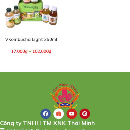
VKombucha Light 250ml
(6878)
17,000
₫
–
102,000
₫
Công ty TNHH TM XNK Thái Minh