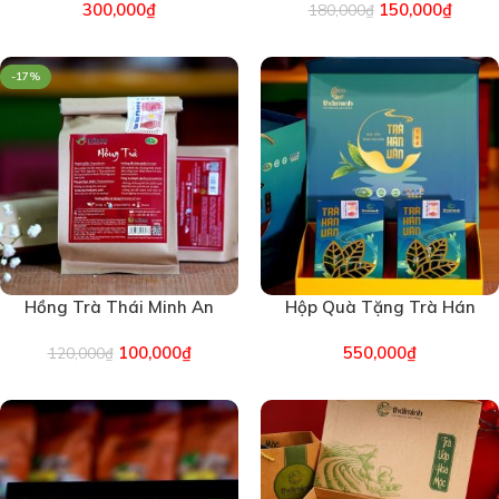
300,000
₫
150,000
₫
180,000
₫
-17%
Hồng Trà Thái Minh An
Hộp Quà Tặng Trà Hán
(2123)
Văn 2 (2539)
100,000
₫
550,000
₫
120,000
₫