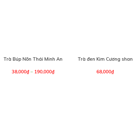
Trà Búp Nõn Thái Minh An
Trà đen Kim Cương shan
(1481)
tuyết (5459)
38,000
₫
–
190,000
₫
68,000
₫