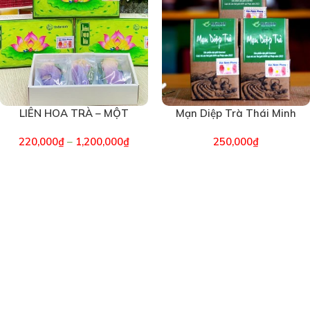
LIÊN HOA TRÀ – MỘT
Mạn Diệp Trà Thái Minh
MÓN QUÀ MANG THEO
An (1910)
220,000
₫
–
1,200,000
₫
250,000
₫
HỒN VIỆT (7951)