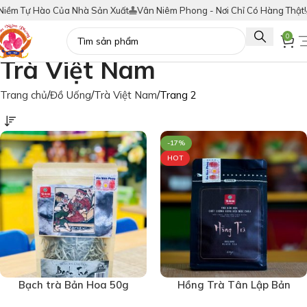
Hào Của Nhà Sản Xuất
Vân Niêm Phong - Nơi Chỉ Có Hàng Thật!
Tích Đi
0
Trà Việt Nam
Trang chủ
Đồ Uống
Trà Việt Nam
Trang 2
-17%
HOT
Bạch trà Bản Hoa 50g
Hồng Trà Tân Lập Bản
(6407)
Hoa 100g (2633)