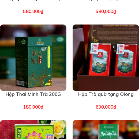
Kim Tuyên Mộc Châu Tân
Premium Gift 3 Thái Minh
580,000
₫
580,000
₫
Lập Bản Hoa (2726)
An (1479)
Hộp Thái Minh Trà 200G
Hộp Trà quà tặng Olong
(1896)
Tứ Quý Mộc Châu Tân Lập
180,000
₫
630,000
₫
Bản Hoa (2727)