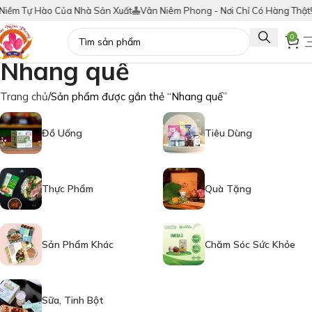
ềm Tự Hào Của Nhà Sản Xuất
Vân Niêm Phong - Nơi Chỉ Có Hàng Thật!
T
0
Nhang quế
Trang chủ
Sản phẩm được gắn thẻ “Nhang quế”
Đồ Uống
Tiêu Dùng
Thực Phẩm
Quà Tặng
Sản Phẩm Khác
Chăm Sóc Sức Khỏe
Sữa, Tinh Bột