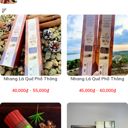
Nhang Lá Quế Phổ Thông
Nhang Lá Quế Phổ Thông
30cm 200 nén 350gram –
38cm 200 nén 450gram –
40,000
₫
–
55,000
₫
45,000
₫
–
60,000
₫
Hương Quế Trà Bồng
Hương Quế Trà Bồng
(7047)
(7052)