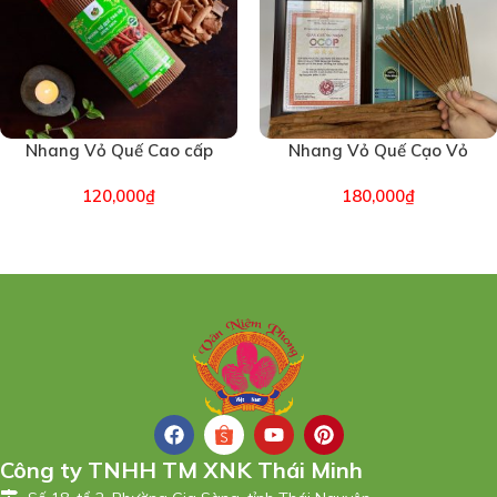
Nhang Vỏ Quế Cao cấp
Nhang Vỏ Quế Cạo Vỏ
Trà Bồng Quảng Ngãi 1kg
Size 1Kg – Hương Quế Trà
120,000
₫
180,000
₫
(6693)
Bồng Quảng Ngãi (7032)
Công ty TNHH TM XNK Thái Minh