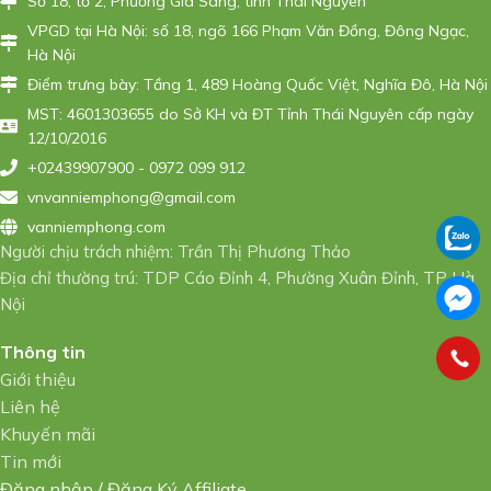
Số 18, tổ 2, Phường Gia Sàng, tỉnh Thái Nguyên
VPGD tại Hà Nội: số 18, ngõ 166 Phạm Văn Đồng, Đông Ngạc,
Hà Nội
Điểm trưng bày: Tầng 1, 489 Hoàng Quốc Việt, Nghĩa Đô, Hà Nội
MST: 4601303655 do Sở KH và ĐT Tỉnh Thái Nguyên cấp ngày
12/10/2016
+02439907900 - 0972 099 912
vnvanniemphong@gmail.com
vanniemphong.com
Người chịu trách nhiệm: Trần Thị Phương Thảo
Địa chỉ thường trú: TDP Cáo Đỉnh 4, Phường Xuân Đỉnh, TP Hà
Nội
Thông tin
Giới thiệu
Liên hệ
Khuyến mãi
Tin mới
Đăng nhập
/
Đăng Ký Affiliate