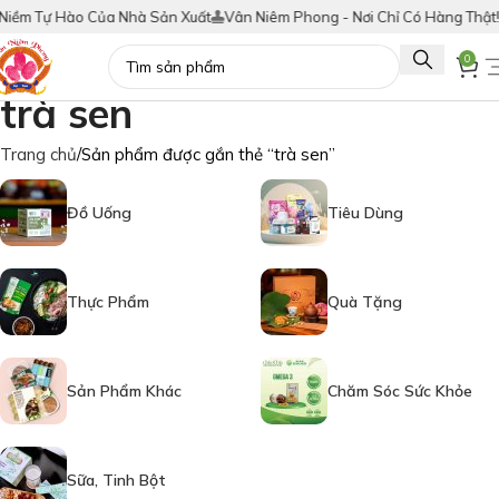
ềm Tự Hào Của Nhà Sản Xuất
Vân Niêm Phong - Nơi Chỉ Có Hàng Thật!
T
0
trà sen
Trang chủ
Sản phẩm được gắn thẻ “trà sen”
Đồ Uống
Tiêu Dùng
Thực Phẩm
Quà Tặng
Sản Phẩm Khác
Chăm Sóc Sức Khỏe
Sữa, Tinh Bột