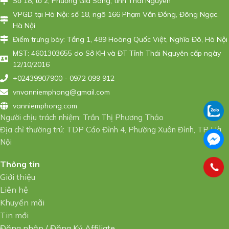
Số 18, tổ 2, Phường Gia Sàng, tỉnh Thái Nguyên
VPGD tại Hà Nội: số 18, ngõ 166 Phạm Văn Đồng, Đông Ngạc,
Hà Nội
Điểm trưng bày: Tầng 1, 489 Hoàng Quốc Việt, Nghĩa Đô, Hà Nội
MST: 4601303655 do Sở KH và ĐT Tỉnh Thái Nguyên cấp ngày
12/10/2016
+02439907900 - 0972 099 912
vnvanniemphong@gmail.com
vanniemphong.com
Người chịu trách nhiệm: Trần Thị Phương Thảo
Địa chỉ thường trú: TDP Cáo Đỉnh 4, Phường Xuân Đỉnh, TP Hà
Nội
Thông tin
Giới thiệu
Liên hệ
Khuyến mãi
Tin mới
Đăng nhập
/
Đăng Ký Affiliate