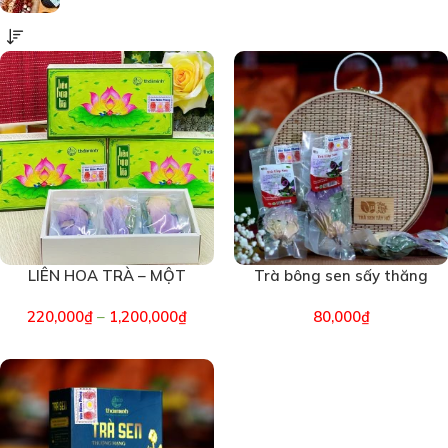
LIÊN HOA TRÀ – MỘT
Trà bông sen sấy thăng
MÓN QUÀ MANG THEO
hoa Thái Minh An (1492)
220,000
₫
–
1,200,000
₫
80,000
₫
HỒN VIỆT (7951)