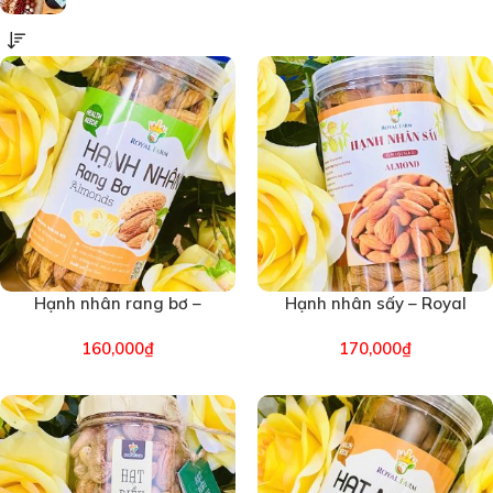
Hạnh nhân rang bơ –
Hạnh nhân sấy – Royal
Royal Farm – Hộp 500g
Farm – Hộp 500g (6736)
160,000
₫
170,000
₫
(6730)