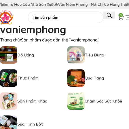
m Tự Hào Của Nhà Sản Xuất
Vân Niêm Phong - Nơi Chỉ Có Hàng Thật!
Tí
0
vaniemphong
Trang chủ
Sản phẩm được gắn thẻ “vaniemphong”
Đồ Uống
Tiêu Dùng
Thực Phẩm
Quà Tặng
Sản Phẩm Khác
Chăm Sóc Sức Khỏe
Sữa, Tinh Bột