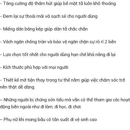
-️ Tăng cường độ thấm hút giúp bề mặt tã luôn khô thoáng
-️ Đem lại sự thoải mái và sạch sẽ cho người dùng
-️ Miếng dán băng kép giúp dán tã chắc chắn
-️ Vách ngăn chống tràn và bảo vệ ngăn chặn sự rò rỉ 2 bên
-️ Lựa chọn tốt nhất cho người dùng hạn chế khả năng đi lại
-️ Kích thước phù hợp với mọi người
-️ Thiết kế mở tiện thay trong tư thế nằm giúp việc chăm sóc trở
nên thật dễ dàng.
– Những người bị chứng són tiểu mà vẫn có thể tham gia các hoạt
động bên ngoài như đi làm, đi học, đi chơi.
– Phụ nữ khi mang bầu có tần suất đi vệ sinh cao