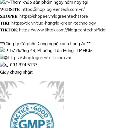
Tham khảo sản phẩm ngay hôm nay tại:
𝐖𝐄𝐁𝐒𝐈𝐓𝐄:
https://shop.lagreentech.com.vn/
𝐒𝐇𝐎𝐏𝐄𝐄:
https://shopee.vn/lagreentechstore
𝐓𝐈𝐊𝐈:
https://tiki.vn/cua-hang/la-green-technology
𝐓𝐈𝐊𝐓𝐎𝐊:
https://www.tiktok.com/@lagreentechofficial
———–
**Công ty Cổ phần Công nghệ xanh Long An**
57 đường 43, Phường Tân Hưng, TP.HCM
https://shop.lagreentech.com.vn/
091.874.5137
Giấy chứng nhận: