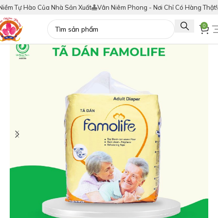
ự Hào Của Nhà Sản Xuất
Vân Niêm Phong - Nơi Chỉ Có Hàng Thật!
Tích 
0