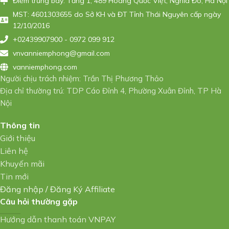
Điểm trưng bày: Tầng 1, 489 Hoàng Quốc Việt, Nghĩa Đô, Hà Nội
MST: 4601303655 do Sở KH và ĐT Tỉnh Thái Nguyên cấp ngày
12/10/2016
+02439907900 - 0972 099 912
vnvanniemphong@gmail.com
vanniemphong.com
Người chịu trách nhiệm: Trần Thị Phương Thảo
Địa chỉ thường trú: TDP Cáo Đỉnh 4, Phường Xuân Đỉnh, TP Hà
Nội
Thông tin
Giới thiệu
Liên hệ
Khuyến mãi
Tin mới
Đăng nhập
/
Đăng Ký Affiliate
Câu hỏi thường gặp
Hướng dẫn thanh toán VNPAY