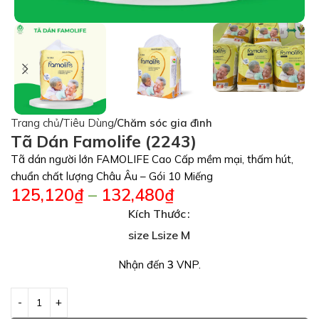
Trang chủ
Tiêu Dùng
Chăm sóc gia đình
Tã Dán Famolife (2243)
Tã dán người lớn FAMOLIFE Cao Cấp mềm mại, thấm hút,
chuẩn chất lượng Châu Âu – Gói 10 Miếng
125,120
₫
–
132,480
₫
Kích Thước
size L
size M
Nhận đến
3
VNP.