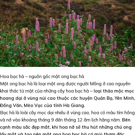
Hoa bạc hà – nguồn gốc mật ong bạc hà
Mật ong bạc hà là loại mật ong được người Mông ở cao nguyên
khai thác từ mật của những cây hoa bạc hà –
loại thảo mộc mọc
hoang dại ở vùng núi cao thuộc các huyện Quản Bạ, Yên Minh,
Đồng Văn, Mèo Vạc của tỉnh Hà Giang.
Bạc hà là loài cây mọc dại nhiều ở vùng cao, hoa có màu tím hồng
và nở vào khoảng tháng 9 đến tháng 12 âm lịch hằng năm.
Bên
cạnh màu sắc đẹp mắt, khi hoa nở sẽ thu hút những chú ong
lấy mật và tạo nên mật ong hoa bạc hà có mùi thơm đặc