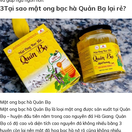
và giúp ngủ ngon hơn.
3
Tại sao mật ong bạc hà Quản Bạ lại rẻ?
Mật ong bạc hà Quản Bạ
Mật ong bạc hà Quản Bạ là loại mật ong được sản xuất tại Quản
Bạ – huyện đầu tiên nằm trong cao nguyên đá Hà Giang. Quản
Bạ có độ cao và diện tích cao nguyên đá không nhiều bằng 3
huyện còn lại nên mật độ hoa bạc hà nở rộ cũng không nhiều.