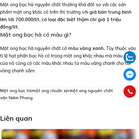
Mật ong bạc hà nguyên chất thường khá đắt so với các sản
phẩm mật ong khác có trên thị trường với
giá bán trung bình
lên tới 700.000/lít, có loại đặc biệt thậm chí giá 1 triệu
đồng/lít.
Mật ong bạc hà có màu gì?
Mật ong bạc hà nguyên chất có
màu vàng xanh.
Tùy thuộc vào
tỉ lệ hạt phấn bạc hà có trong mật ong khác nhau mà màu sắc
của nó cũng có các màu khác nhau từ màu vàng chanh cho tới
vàng chanh sẫm.
Mật ong bạc hà
mật ong chuẩn xịn
mật ong nguyên chất
vân Niêm Phong
Liên quan