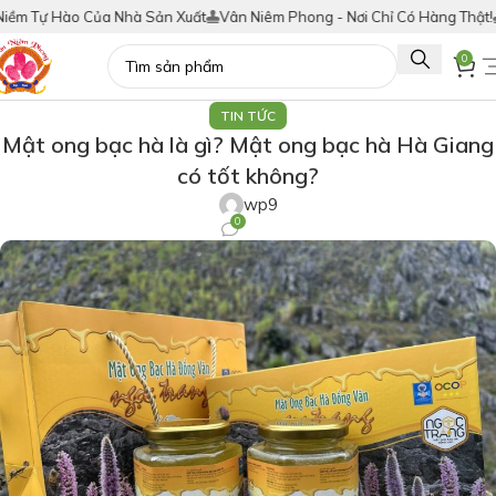
 Xuất
Vân Niêm Phong - Nơi Chỉ Có Hàng Thật!
Tích Điểm Đổi Quà Mua 
0
TIN TỨC
Mật ong bạc hà là gì? Mật ong bạc hà Hà Giang
có tốt không?
wp9
0