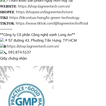
Tham khảo sản phẩm ngay hôm nay tại:
𝐖𝐄𝐁𝐒𝐈𝐓𝐄:
https://shop.lagreentech.com.vn/
𝐒𝐇𝐎𝐏𝐄𝐄:
https://shopee.vn/lagreentechstore
𝐓𝐈𝐊𝐈:
https://tiki.vn/cua-hang/la-green-technology
𝐓𝐈𝐊𝐓𝐎𝐊:
https://www.tiktok.com/@lagreentechofficial
———–
**Công ty Cổ phần Công nghệ xanh Long An**
57 đường 43, Phường Tân Hưng, TP.HCM
https://shop.lagreentech.com.vn/
091.874.5137
Giấy chứng nhận: