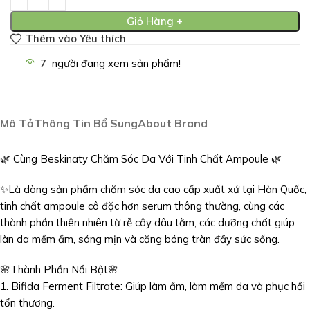
Giỏ Hàng +
Thêm vào Yêu thích
7
người đang xem sản phẩm!
Mô Tả
Thông Tin Bổ Sung
About Brand
🌿 Cùng Beskinaty Chăm Sóc Da Với Tinh Chất Ampoule 🌿
✨Là dòng sản phẩm chăm sóc da cao cấp xuất xứ tại Hàn Quốc,
tinh chất ampoule cô đặc hơn serum thông thường, cùng các
thành phần thiên nhiên từ rễ cây dâu tằm, các dưỡng chất giúp
làn da mềm ẩm, sáng mịn và căng bóng tràn đầy sức sống.
🌸Thành Phần Nổi Bật🌸
1. Bifida Ferment Filtrate: Giúp làm ẩm, làm mềm da và phục hồi
tổn thương.