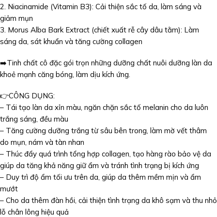
2. Niacinamide (Vitamin B3): Cải thiện sắc tố da, làm sáng và
giảm mụn
3. Morus Alba Bark Extract (chiết xuất rễ cây dâu tằm): Làm
sáng da, sát khuẩn và tăng cường collagen
➡️Tinh chất cô đặc gói trọn những dưỡng chất nuôi dưỡng làn da
khoẻ mạnh căng bóng, làm dịu kích ứng.
👉CÔNG DỤNG:
– Tái tạo làn da xỉn màu, ngăn chặn sắc tố melanin cho da luôn
trắng sáng, đều màu
– Tăng cường dưỡng trắng từ sâu bên trong, làm mờ vết thâm
do mụn, nám và tàn nhan
– Thúc đẩy quá trình tổng hợp collagen, tạo hàng rào bảo vệ da
giúp da tăng khả năng giữ ẩm và tránh tình trạng bị kích ứng
– Duy trì độ ẩm tối ưu trên da, giúp da thêm mềm mịn và ẩm
mướt
– Cho da thêm đàn hồi, cải thiện tình trạng da khô sạm và thu nhỏ
lỗ chân lông hiệu quả