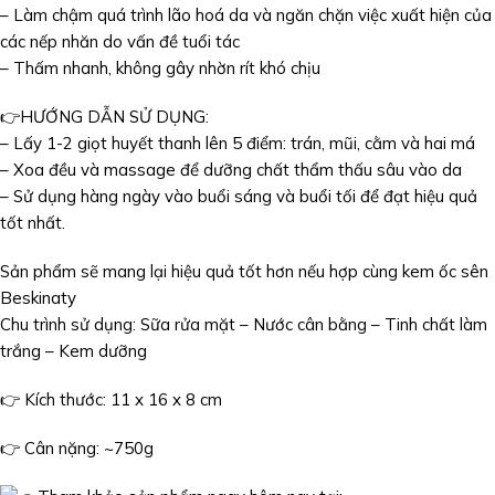
– Làm chậm quá trình lão hoá da và ngăn chặn việc xuất hiện của
các nếp nhăn do vấn đề tuổi tác
– Thấm nhanh, không gây nhờn rít khó chịu
👉HƯỚNG DẪN SỬ DỤNG:
– Lấy 1-2 giọt huyết thanh lên 5 điểm: trán, mũi, cằm và hai má
– Xoa đều và massage để dưỡng chất thẩm thấu sâu vào da
– Sử dụng hàng ngày vào buổi sáng và buổi tối để đạt hiệu quả
tốt nhất.
Sản phẩm sẽ mang lại hiệu quả tốt hơn nếu hợp cùng kem ốc sên
Beskinaty
Chu trình sử dụng: Sữa rửa mặt – Nước cân bằng – Tinh chất làm
trắng – Kem dưỡng
👉 Kích thước: 11 x 16 x 8 cm
👉 Cân nặng: ~750g