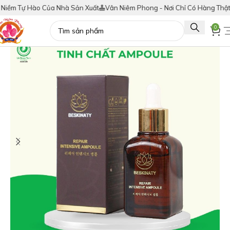
 Tự Hào Của Nhà Sản Xuất
Vân Niêm Phong - Nơi Chỉ Có Hàng Thật!
Tíc
0