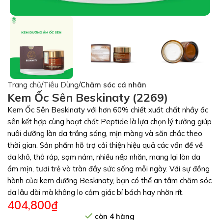
Trang chủ
Tiêu Dùng
Chăm sóc cá nhân
Kem Ốc Sên Beskinaty (2269)
Kem Ốc Sên Beskinaty với hơn 60% chiết xuất chất nhầy ốc
sên kết hợp cùng hoạt chất Peptide là lựa chọn lý tưởng giúp
nuôi dưỡng làn da trắng sáng, mịn màng và săn chắc theo
thời gian. Sản phẩm hỗ trợ cải thiện hiệu quả các vấn đề về
da khô, thô ráp, sạm nám, nhiều nếp nhăn, mang lại làn da
ẩm mịn, tươi trẻ và tràn đầy sức sống mỗi ngày. Với sự đồng
hành của kem dưỡng Beskinaty, bạn có thể an tâm chăm sóc
da lâu dài mà không lo cảm giác bí bách hay nhờn rít.
404,800
₫
còn 4 hàng