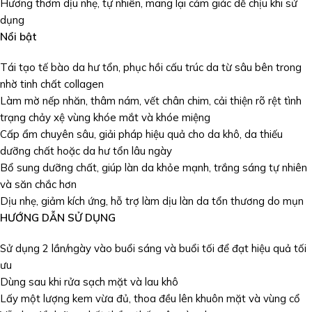
Hương thơm dịu nhẹ, tự nhiên, mang lại cảm giác dễ chịu khi sử
dụng
Nổi bật
Tái tạo tế bào da hư tổn, phục hồi cấu trúc da từ sâu bên trong
nhờ tinh chất collagen
Làm mờ nếp nhăn, thâm nám, vết chân chim, cải thiện rõ rệt tình
trạng chảy xệ vùng khóe mắt và khóe miệng
Cấp ẩm chuyên sâu, giải pháp hiệu quả cho da khô, da thiếu
dưỡng chất hoặc da hư tổn lâu ngày
Bổ sung dưỡng chất, giúp làn da khỏe mạnh, trắng sáng tự nhiên
và săn chắc hơn
Dịu nhẹ, giảm kích ứng, hỗ trợ làm dịu làn da tổn thương do mụn
HƯỚNG DẪN SỬ DỤNG
Sử dụng 2 lần/ngày vào buổi sáng và buổi tối để đạt hiệu quả tối
ưu
Dùng sau khi rửa sạch mặt và lau khô
Lấy một lượng kem vừa đủ, thoa đều lên khuôn mặt và vùng cổ