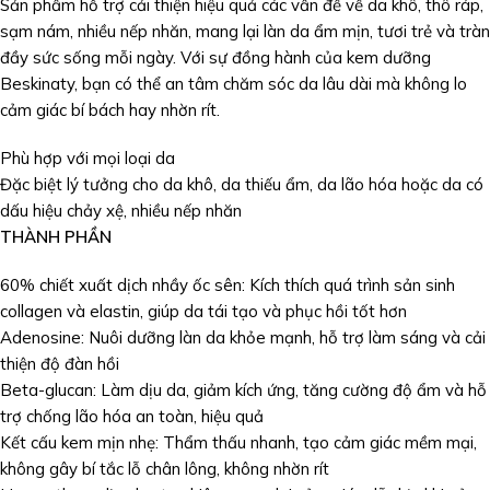
Sản phẩm hỗ trợ cải thiện hiệu quả các vấn đề về da khô, thô ráp,
sạm nám, nhiều nếp nhăn, mang lại làn da ẩm mịn, tươi trẻ và tràn
đầy sức sống mỗi ngày. Với sự đồng hành của kem dưỡng
Beskinaty, bạn có thể an tâm chăm sóc da lâu dài mà không lo
cảm giác bí bách hay nhờn rít.
Phù hợp với mọi loại da
Đặc biệt lý tưởng cho da khô, da thiếu ẩm, da lão hóa hoặc da có
dấu hiệu chảy xệ, nhiều nếp nhăn
THÀNH PHẦN
60% chiết xuất dịch nhầy ốc sên: Kích thích quá trình sản sinh
collagen và elastin, giúp da tái tạo và phục hồi tốt hơn
Adenosine: Nuôi dưỡng làn da khỏe mạnh, hỗ trợ làm sáng và cải
thiện độ đàn hồi
Beta-glucan: Làm dịu da, giảm kích ứng, tăng cường độ ẩm và hỗ
trợ chống lão hóa an toàn, hiệu quả
Kết cấu kem mịn nhẹ: Thẩm thấu nhanh, tạo cảm giác mềm mại,
không gây bí tắc lỗ chân lông, không nhờn rít