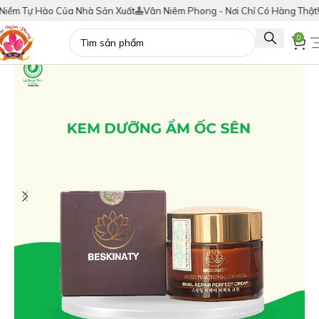
Tự Hào Của Nhà Sản Xuất
Vân Niêm Phong - Nơi Chỉ Có Hàng Thật!
Tích
0