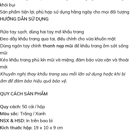
khói bụi
Sản phẩm tiện lợi, phù hợp sử dụng hằng ngày cho mọi đối tượng
HƯỚNG DẪN SỬ DỤNG
Rửa tay sạch, dùng hai tay mở khẩu trang
Đeo dây khẩu trang qua tai, điều chỉnh cho vừa khuôn mặt
Dùng ngón tay chỉnh
thanh nẹp mũi
để khẩu trang ôm sát sống
mũi
Kéo khẩu trang phủ kín mũi và miệng, đảm bảo vừa vặn và thoải
mái
Khuyến nghị thay khẩu trang sau mỗi lần sử dụng hoặc khi bị
ẩm để đảm bảo hiệu quả bảo vệ.
QUY CÁCH SẢN PHẨM
Quy cách:
50 cái / hộp
Màu sắc:
Trắng / Xanh
NSX & HSD:
In trên bao bì
Kích thước hộp:
19 x 10 x 9 cm