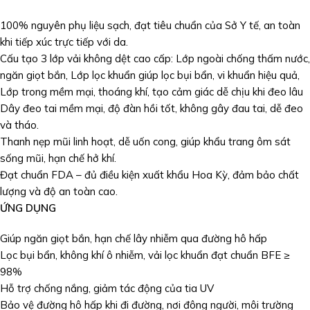
100% nguyên phụ liệu sạch, đạt tiêu chuẩn của Sở Y tế, an toàn
khi tiếp xúc trực tiếp với da.
Cấu tạo 3 lớp vải không dệt cao cấp: Lớp ngoài chống thấm nước,
ngăn giọt bắn, Lớp lọc khuẩn giúp lọc bụi bẩn, vi khuẩn hiệu quả,
Lớp trong mềm mại, thoáng khí, tạo cảm giác dễ chịu khi đeo lâu
Dây đeo tai mềm mại, độ đàn hồi tốt, không gây đau tai, dễ đeo
và tháo.
Thanh nẹp mũi linh hoạt, dễ uốn cong, giúp khẩu trang ôm sát
sống mũi, hạn chế hở khí.
Đạt chuẩn FDA – đủ điều kiện xuất khẩu Hoa Kỳ, đảm bảo chất
lượng và độ an toàn cao.
ỨNG DỤNG
Giúp ngăn giọt bắn, hạn chế lây nhiễm qua đường hô hấp
Lọc bụi bẩn, không khí ô nhiễm, vải lọc khuẩn đạt chuẩn BFE ≥
98%
Hỗ trợ chống nắng, giảm tác động của tia UV
Bảo vệ đường hô hấp khi đi đường, nơi đông người, môi trường