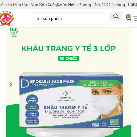
ự Hào Của Nhà Sản Xuất
Vân Niêm Phong - Nơi Chỉ Có Hàng Thật!
Tích 
0