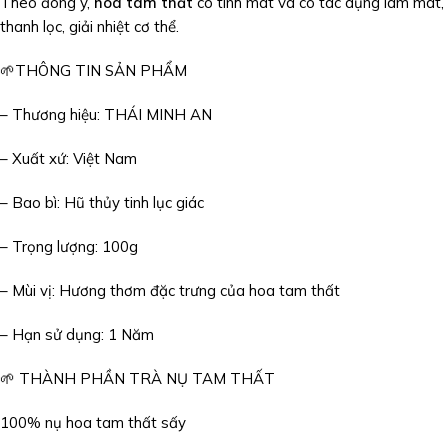
Theo đông y,
hoa tam thất
có tính mát và có tác dụng làm mát,
thanh lọc, giải nhiệt cơ thể.
🌱THÔNG TIN SẢN PHẨM
– Thương hiệu: THÁI MINH AN
– Xuất xứ: Việt Nam
– Bao bì: Hũ thủy tinh lục giác
– Trọng lượng: 100g
– Mùi vị: Hương thơm đặc trưng của hoa tam thất
– Hạn sử dụng: 1 Năm
🌱 THÀNH PHẦN TRÀ NỤ TAM THẤT
100% nụ hoa tam thất sấy