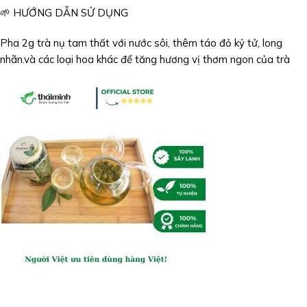
🌱 HƯỚNG DẪN SỬ DỤNG
Pha 2g trà nụ tam thất với nước sôi, thêm táo đỏ kỷ tử, long
nhãn.và các loại hoa khác để tăng hương vị thơm ngon của trà