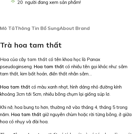
20
người đang xem sản phẩm!
Mô Tả
Thông Tin Bổ Sung
About Brand
Trà hoa tam thất
Hoa của cây
tam thất
có tên khoa học là Panax
pseudoginseng.
Hoa tam thất
có nhiều tên gọi khác như: sâm
tam thất, kim bất hoán, điền thất nhân sâm…
Hoa tam thất
có màu xanh nhạt, hình dáng nhỏ đường kính
khoảng 3cm tới 5cm, nhiều bông chụm lại giống súp lơ.
Khi nở, hoa bung to hơn, thường nở vào tháng 4, tháng 5 trong
năm.
Hoa tam thất
giữ nguyên chùm hoặc rời từng bông, ở giữa
hoa có nhụy và đài hoa.