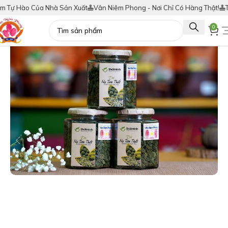
ự Hào Của Nhà Sản Xuất
Vân Niêm Phong - Nơi Chỉ Có Hàng Thật!
Tích 
0