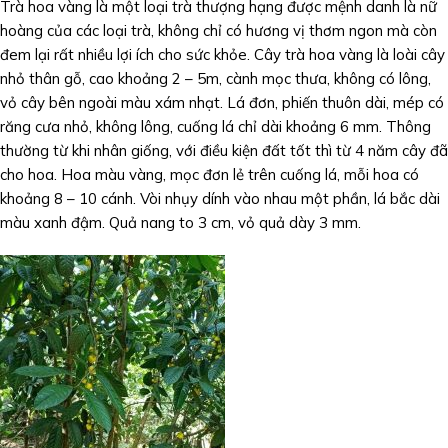
Trà hoa vàng là một loại trà thượng hạng được mệnh danh là nữ
hoàng của các loại trà, không chỉ có hương vị thơm ngon mà còn
đem lại rất nhiều lợi ích cho sức khỏe. Cây trà hoa vàng là loài cây
nhỏ thân gỗ, cao khoảng 2 – 5m, cành mọc thưa, không có lông,
vỏ cây bên ngoài màu xám nhạt. Lá đơn, phiến thuôn dài, mép có
răng cưa nhỏ, không lông, cuống lá chỉ dài khoảng 6 mm. Thông
thường từ khi nhân giống, với điều kiện đất tốt thì từ 4 năm cây đã
cho hoa. Hoa màu vàng, mọc đơn lẻ trên cuống lá, mỗi hoa có
khoảng 8 – 10 cánh. Vòi nhụy dính vào nhau một phần, lá bắc dài
màu xanh đậm. Quả nang to 3 cm, vỏ quả dày 3 mm.