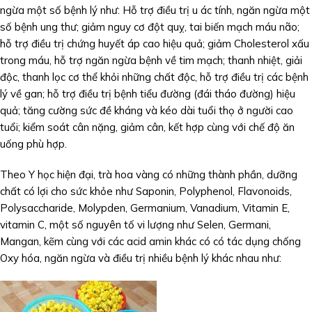
ngừa một số bệnh lý như: Hỗ trợ điều trị u ác tính, ngăn ngừa một
số bệnh ung thư; giảm nguy cơ đột quỵ, tai biến mạch máu não;
hỗ trợ điều trị chứng huyết áp cao hiệu quả; giảm Cholesterol xấu
trong máu, hỗ trợ ngăn ngừa bệnh về tim mạch; thanh nhiệt, giải
độc, thanh lọc cơ thể khỏi những chất độc, hỗ trợ điều trị các bệnh
lý về gan; hỗ trợ điều trị bệnh tiểu đường (đái tháo đường) hiệu
quả; tăng cường sức đề kháng và kéo dài tuổi thọ ở người cao
tuổi; kiểm soát cân nặng, giảm cân, kết hợp cùng với chế độ ăn
uống phù hợp.
Theo Y học hiện đại, trà hoa vàng có những thành phần, dưỡng
chất có lợi cho sức khỏe như Saponin, Polyphenol, Flavonoids,
Polysaccharide, Molypden, Germanium, Vanadium, Vitamin E,
vitamin C, một số nguyên tố vi lượng như Selen, Germani,
Mangan, kẽm cùng với các acid amin khác có có tác dụng chống
Oxy hóa, ngăn ngừa và điều trị nhiều bệnh lý khác nhau như: