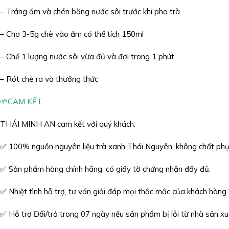
– Tráng ấm và chén bằng nước sôi trước khi pha trà
– Cho 3-5g chè vào ấm có thể tích 150ml
– Chế 1 lượng nước sôi vừa đủ và đợi trong 1 phút
– Rót chè ra và thưởng thức
🌱CAM KẾT
THÁI MINH AN cam kết với quý khách:
✅ 100% nguồn nguyên liệu trà xanh Thái Nguyên, không chất phụ 
✅ Sản phẩm hàng chính hãng, có giấy tờ chứng nhận đầy đủ.
✅ Nhiệt tình hỗ trợ, tư vấn giải đáp mọi thắc mắc của khách hàng
✅ Hỗ trợ Đổi/trả trong 07 ngày nếu sản phẩm bị lỗi từ nhà sản xu