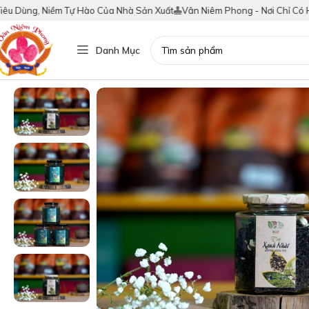
ùng, Niềm Tự Hào Của Nhà Sản Xuất
Vân Niêm Phong - Nơi Chỉ Có Hàng T
Danh Mục