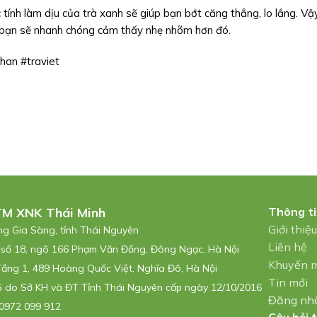
tính làm dịu của trà xanh sẽ giúp bạn bớt căng thẳng, lo lắng. Vậ
é, bạn sẽ nhanh chóng cảm thấy nhẹ nhõm hơn đó.
han #traviet
TM XNK Thái Minh
Thông t
Giới thiệ
ờng Gia Sàng, tỉnh Thái Nguyên
Liên hệ
 số 18, ngõ 166 Phạm Văn Đồng, Đông Ngạc, Hà Nội
Khuyến 
Tầng 1, 489 Hoàng Quốc Việt, Nghĩa Đô, Hà Nội
Tin mới
 do Sở KH và ĐT Tỉnh Thái Nguyên cấp ngày 12/10/2016
Đăng nh
0972 099 912