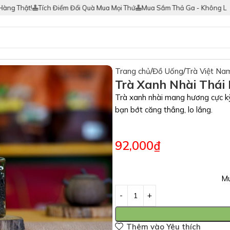
hật!
Tích Điểm Đổi Quà Mua Mọi Thứ
Mua Sắm Thả Ga - Không Lo Hàng 
Trang chủ
Đồ Uống
Trà Việt Na
Trà Xanh Nhài Thái
Trà xanh nhài mang hương cực kỳ 
bạn bớt căng thẳng, lo lắng.
92,000
₫
Mu
Thêm vào Yêu thích