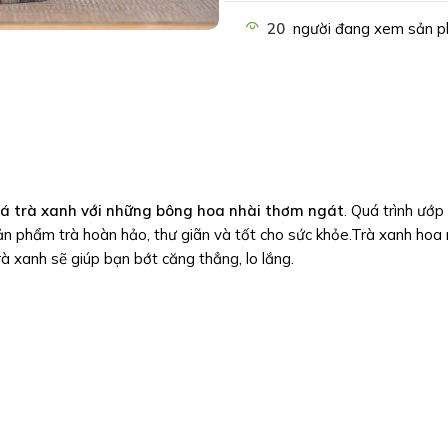
20
người đang xem sản p
 lá trà xanh với những bông hoa nhài thơm ngát
. Quá trình ướp
n phẩm trà hoàn hảo, thư giãn và tốt cho sức khỏe.Trà xanh hoa 
à xanh sẽ giúp bạn bớt căng thẳng, lo lắng.