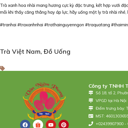
Trà xanh hoa nhài mang hương cực kỳ đặc trưng, kết hợp vưới đặc 
mỗi khi thấy căng thẳng hay áp lực, hãy uống một ly trà nhài nh
#tranhai #traxanhnhai #trathainguyenngon #traquatang #thaimin
Trà Việt Nam
,
Đồ Uống
Công ty TNHH 
Số 18, tổ 2, Phư
VPGD tại Hà Nội:
Điểm trưng bày: 
MST: 4601303655
+02439907900 - 