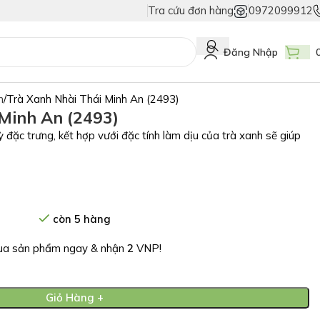
Tra cứu đơn hàng
0972099912
Giả
Duy Nhất Chỉ Có Tem Vân Niêm Phong - Bảo Vệ Tuyệt Đối Hàng Thật!
Đăng Nhập
m
Trà Xanh Nhài Thái Minh An (2493)
 Minh An (2493)
đặc trưng, kết hợp vưới đặc tính làm dịu của trà xanh sẽ giúp
còn 5 hàng
a sản phẩm ngay & nhận
2
VNP!
Giỏ Hàng +