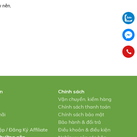
y nên,
in
Chính sách
u
Vận chuyển, kiểm hàng
Chính sách thanh toán
mãi
Chính sách bảo mật
Bảo hành & đổi trả
ập
/
Đăng Ký Affiliate
Điều khoản & điều kiện