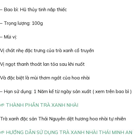
– Bao bì: Hũ thủy tinh nắp thiếc
– Trọng lượng: 100g
– Mùi vị:
Vị chát nhẹ đặc trưng của trà xanh cổ truyền
Vị ngọt thanh thoát lan tỏa sau khi nuốt
Và đặc biệt là mùi thơm ngát của hoa nhài
– Hạn sử dụng: 1 Năm kể từ ngày sản xuất ( xem trên bao bì )
🌱 THÀNH PHẦN TRÀ XANH NHÀI
Trà xanh đặc sản Thái Nguyên dệt hương hoa nhài tự nhiên
🌱 HƯỚNG DẪN SỬ DỤNG TRÀ XANH NHÀI THÁI MINH AN