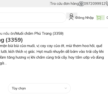
Tra cứu đơn hàng
0972099912
Giả
Duy Nhất Chỉ Có Tem Vân Niêm Phong - Bảo Vệ Tuyệt Đối Hàng Thật!
Đăng Nhập
ệu nấu ăn
Muối chấm Phú Trang (3359)
g (3359)
ặn bùi bùi của muối, vị cay cay của ớt, mùi thơm hoa hồi, quế
ưỡi, kích thích vị giác. Hạt muối nhuyễn dễ bám vào trái cây khi
 làm tăng hương vị khi chấm cùng trái cây. hay tẩm ướp và dùng
 gà…