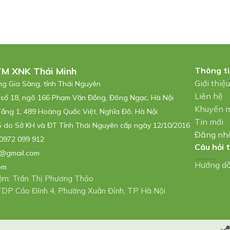
TM XNK Thái Minh
Thông t
Giới thiệ
ờng Gia Sàng, tỉnh Thái Nguyên
Liên hệ
 số 18, ngõ 166 Phạm Văn Đồng, Đông Ngạc, Hà Nội
Khuyến 
Tầng 1, 489 Hoàng Quốc Việt, Nghĩa Đô, Hà Nội
Tin mới
 do Sở KH và ĐT Tỉnh Thái Nguyên cấp ngày 12/10/2016
Đăng nh
0972 099 912
Câu hỏi 
@gmail.com
Hướng d
om
hiệm: Trần Thị Phương Thảo
: TDP Cáo Đỉnh 4, Phường Xuân Đỉnh, TP Hà Nội