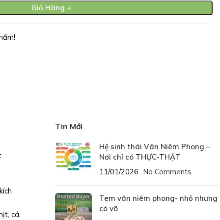
Giỏ Hàng +
hẩm!
Tin Mới
Hệ sinh thái Vân Niêm Phong –
t
Nơi chỉ có THỰC-THẬT
11/01/2026
No Comments
kích
Tem vân niêm phong- nhỏ nhưng
có võ
t, cá,