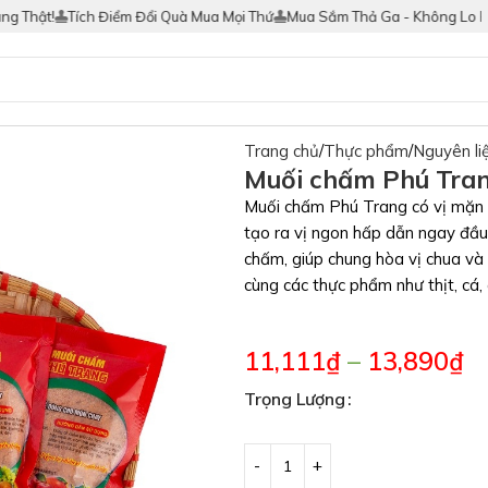
hật!
Tích Điểm Đổi Quà Mua Mọi Thứ
Mua Sắm Thả Ga - Không Lo Hàng 
Trang chủ
Thực phẩm
Nguyên li
Muối chấm Phú Tran
Muối chấm Phú Trang có vị mặn m
tạo ra vị ngon hấp dẫn ngay đầu l
chấm, giúp chung hòa vị chua và
cùng các thực phẩm như thịt, cá,
11,111
₫
–
13,890
₫
Trọng Lượng