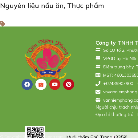
Nguyên liệu nấu ăn
,
Thực phẩm
Công ty TNHH 
Số 18, tổ 2, Phư
VPGD tại Hà Nội:
Điểm trưng bày: 
MST: 4601303655
+02439907900 - 
vnvanniemphong
vanniemphong.c
Người chịu trách n
Địa chỉ thường trú
© Copyright By vanniemphong.com – Design By
Muối chấm Phú Trang (3359)