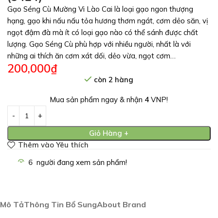
Gạo Séng Cù Mường Vi Lào Cai là loại gạo ngon thượng
hạng, gạo khi nấu nấu tỏa hương thơm ngát, cơm dẻo săn, vị
ngọt đậm đà mà ít có loại gạo nào có thể sánh được chất
lượng. Gạo Séng Cù phù hợp với nhiều người, nhất là với
những ai thích ăn cơm xát dối, dẻo vừa, ngọt cơm…
200,000
₫
còn 2 hàng
Mua sản phẩm ngay & nhận
4
VNP!
Giỏ Hàng +
Thêm vào Yêu thích
6
người đang xem sản phẩm!
Mô Tả
Thông Tin Bổ Sung
About Brand