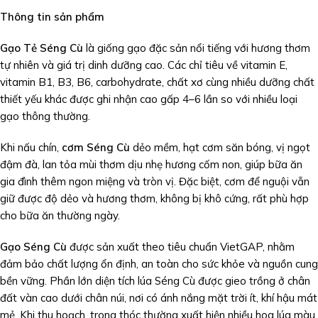
Thông tin sản phẩm
Gạo Tẻ Séng Cù
là giống gạo đặc sản nổi tiếng với hương thơm
tự nhiên và giá trị dinh dưỡng cao. Các chỉ tiêu về vitamin E,
vitamin B1, B3, B6, carbohydrate, chất xơ cùng nhiều dưỡng chất
thiết yếu khác được ghi nhận cao gấp 4–6 lần so với nhiều loại
gạo thông thường.
Khi nấu chín,
cơm Séng Cù
dẻo mềm, hạt cơm săn bóng, vị ngọt
đậm đà, lan tỏa mùi thơm dịu nhẹ hương cốm non, giúp bữa ăn
gia đình thêm ngon miệng và tròn vị. Đặc biệt, cơm để nguội vẫn
giữ được độ dẻo và hương thơm, không bị khô cứng, rất phù hợp
cho bữa ăn thường ngày.
Gạo Séng Cù
được sản xuất theo tiêu chuẩn VietGAP, nhằm
đảm bảo chất lượng ổn định, an toàn cho sức khỏe và nguồn cung
bền vững. Phần lớn diện tích lúa Séng Cù được gieo trồng ở chân
đất vàn cao dưới chân núi, nơi có ánh nắng mặt trời ít, khí hậu mát
mẻ. Khi thu hoạch, trong thóc thường xuất hiện nhiều hoa lúa màu