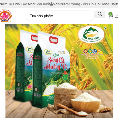
Tự Hào Của Nhà Sản Xuất
Vân Niêm Phong - Nơi Chỉ Có Hàng Thật!
Tích
0