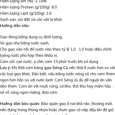
Hàm lượng ẩm (%): ≤ 15%
Hàm lượng Protein (g/100g): 8,0
Hàm lượng Lipit (g/100g): 2,6
Sạch sạn, sỏi đất và các vật lạ khác
Hướng dẫn nấu:
Gạo đong bằng dụng cụ định lượng,
Vo gạo nhẹ bằng nước sạch,
Cho gạo vào nồi đổ nước vào theo tỷ lệ 1,0 : 1,0 hoặc điều chỉnh
lượng nước phù hợp theo khẩu vị,
Cơm sôi, cạn nước, ủ chín cơm 15 phút trước khi sử dụng.
Lưu ý:
Khi thổi cơm bằng
gạo Séng Cù
nên thổi ít nước hơn so với
các loại gạo khác. Đặc biệt, nấu bằng nước nóng sẽ cho cơm thơm
ngon hơn hẳn so với nước lạnh. Cơm Séng cù dù để nguội ăn vẫn
dẻo thơm. Cơm ăn với muối vừng, cá kho, thịt kho hay mắm tép…
sẽ vô cùng ngon miệng, đưa cơm.
Hướng dẫn bảo quản:
Bảo quản gạo ở nơi khô ráo, thoáng mát,
nên đựng trong thùng nhựa hoặc chum gạo có nắp đậy kín để giữ