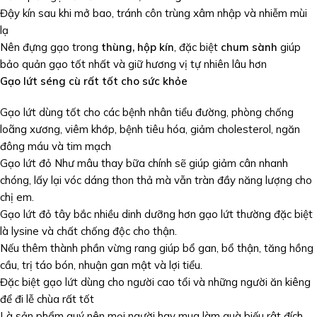
Đậy kín sau khi mở bao, tránh côn trùng xâm nhập và nhiễm mùi
lạ
Nên đựng gạo trong
thùng, hộp kín
, đặc biệt
chum sành
giúp
bảo quản gạo tốt nhất và giữ hương vị tự nhiên lâu hơn
Gạo lứt séng cù rất tốt cho sức khỏe
Gạo lứt dùng tốt cho các bệnh nhân tiểu đường, phòng chống
loãng xương, viêm khớp, bệnh tiêu hóa, giảm cholesterol, ngăn
đông máu và tim mạch
Gạo lứt đỏ Như mâu thay bữa chính sẽ giúp giảm cân nhanh
chóng, lấy lại vóc dáng thon thả mà vẫn tràn đầy năng lượng cho
chị em.
Gạo lứt đỏ tây bắc nhiều dinh dưỡng hơn gạo lứt thường đặc biệt
là lysine và chất chống độc cho thận.
Nếu thêm thành phần vừng rang giúp bổ gan, bổ thận, tăng hồng
cầu, trị táo bón, nhuận gan mật và lợi tiểu.
Đặc biệt gạo lứt dùng cho người cao tổi và những người ăn kiêng
để đi lễ chùa rất tốt
Là sản phẩm quý nên mọi người hay mua làm quà biếu rât đích