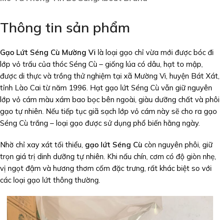
Thông tin sản phẩm
Gạo Lứt Séng Cù Mường Vi
là loại gạo chỉ vừa mới được bóc đi
lớp vỏ trấu của thóc Séng Cù – giống lúa có dâu, hạt to mập,
được di thực và trồng thử nghiệm tại xã Mường Vi, huyện Bát Xát,
tỉnh Lào Cai từ năm 1996. Hạt gạo lứt Séng Cù vẫn giữ nguyên
lớp vỏ cám màu xám bao bọc bên ngoài, giàu dưỡng chất và phôi
gạo tự nhiên. Nếu tiếp tục giã sạch lớp vỏ cám này sẽ cho ra gạo
Séng Cù trắng – loại gạo được sử dụng phổ biến hằng ngày.
Nhờ chỉ xay xát tối thiểu,
gạo lứt Séng Cù
còn nguyên phôi, giữ
trọn giá trị dinh dưỡng tự nhiên. Khi nấu chín, cơm có độ giòn nhẹ,
vị ngọt đậm và hương thơm cốm đặc trưng, rất khác biệt so với
các loại gạo lứt thông thường.