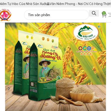
 Hào Của Nhà Sản Xuất
Vân Niêm Phong - Nơi Chỉ Có Hàng Thật!
Tích Đ
0