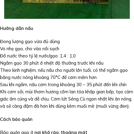
Hướng dẫn nấu
Đong lượng gạo vừa đủ dùng
Vo nhẹ gạo, cho vào nồi sạch
Đổ nước theo tỷ lệ nước/gạo: 1,4 : 1,0
Ngâm gạo 30 phút ở nhiệt độ thường trước khi nấu
Theo kinh nghiệm, nếu nấu cho người lớn tuổi, có thể ngâm gạo
bằng nước nóng khoảng 70°C để cơm mềm hơn
Sau khi ngâm, nấu cơm trong khoảng 30 – 35 phút đến khi chín
Khi cơm sôi, mùi thơm hương cốm lan tỏa khắp gian bếp, tạo cảm
giác ấm cúng và dễ chịu. Cơm lứt Séng Cù ngon nhất khi ăn nóng,
và sẽ càng đậm đà hơn khi dùng kèm muối mè (muối vừng đen).
Cách bảo quản
Bảo quản gạo ở
nơi khô ráo, thoáng mát