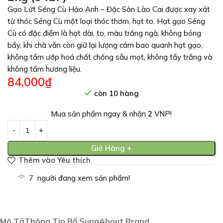
Gạo Lứt Séng Cù Hảo Anh – Đặc Sản Lào Cai được xay xát
từ thóc Séng Cù một loại thóc thơm, hạt to. Hạt gạo Séng
Cù có đặc điểm là hạt dài, to, màu trắng ngà, không bóng
bẩy, khi chà vẫn còn giữ lại lượng cám bao quanh hạt gạo,
không tẩm ướp hoá chất chống sâu mọt, không tẩy trắng và
không tẩm hương liệu.
84,000
₫
còn 10 hàng
Mua sản phẩm ngay & nhận
2
VNP!
Giỏ Hàng +
Thêm vào Yêu thích
7
người đang xem sản phẩm!
Mô Tả
Thông Tin Bổ Sung
About Brand