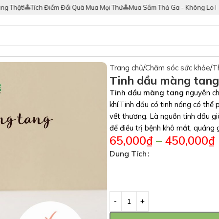
t!
Tích Điểm Đổi Quà Mua Mọi Thứ
Mua Sắm Thả Ga - Không Lo Hàng G
Trang chủ
Chăm sóc sức khỏe
T
Tinh dầu màng tang
Tinh dầu màng tang
nguyên ch
khí.Tinh dầu có tinh nóng có thể
vết thương. Là nguồn tinh dầu gi
để điều trị bệnh khô mắt, quáng
65,000
₫
–
450,000
₫
Dung Tích