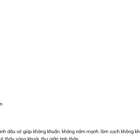
ín
tinh dầu sẽ giúp kháng khuẩn, kháng nấm mạnh, làm sạch không kh
 thấy sảng khoái, thư giãn tinh thần