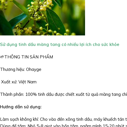
Sử dụng tinh dầu màng tang có nhiều lợi ích cho sức khỏe
🌱THÔNG TIN SẢN PHẨM
Thương hiệu: Ohayge
Xuất xứ: Việt Nam
Thành phần: 100% tinh dầu được chiết xuất từ quả màng tang ch
Hướng dẫn sử dụng:
Làm sạch không khí: Cho vào đền xông tinh dầu, máy khuếch tán 
Dùng để tắm: Nhỏ 5-8 giọt vào bồn tắm, ngâm mình 15-20 phút sẽ