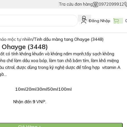
Tra cứu đơn hàng
0972099912
iả
Duy Nhất Chỉ Có Tem Vân Niêm Phong - Bảo Vệ Tuyệt Đối Hàng Thật!
Đăng Nhập
hảo mộc tự nhiên
Tinh dầu màng tang Ohayge (3448)
 Ohayge (3448)
ất có tính kháng khuẩn và kháng nấm mạnh,tẩy sạch không
 pha chế làm dầu xoa bóp, làm tan chỗ bầm tím, làm khô miệng
àu citral, được dùng trong kỹ nghệ dược để tổng hợp vitamin A
 gà…
10ml
20ml
30ml
50ml
100ml
Nhận đến
9
VNP.
Giỏ Hàng +