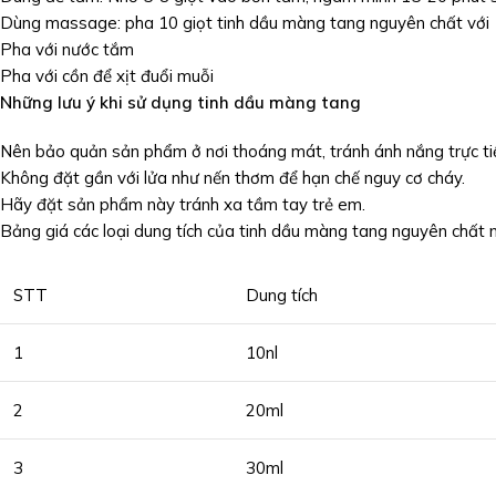
Dùng massage: pha 10 giọt tinh dầu màng tang nguyên chất với 
Pha với nước tắm
Pha với cồn để xịt đuổi muỗi
Những lưu ý khi sử dụng tinh dầu màng tang
Nên bảo quản sản phẩm ở nơi thoáng mát, tránh ánh nắng trực ti
Không đặt gần với lửa như nến thơm để hạn chế nguy cơ cháy.
Hãy đặt sản phẩm này tránh xa tầm tay trẻ em.
Bảng giá các loại dung tích của tinh dầu màng tang nguyên chất 
STT
Dung tích
1
10nl
2
20ml
3
30ml