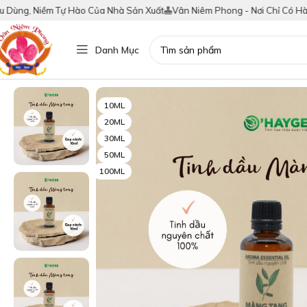
g, Niềm Tự Hào Của Nhà Sản Xuất
Vân Niêm Phong - Nơi Chỉ Có Hàng Thậ
Danh Mục
10ML
20ML
30ML
50ML
100ML