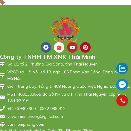
Công ty TNHH TM XNK Thái Minh
Số 18, tổ 2, Phường Gia Sàng, tỉnh Thái Nguyên
VPGD tại Hà Nội: số 18, ngõ 166 Phạm Văn Đồng, Đông Ngạc,
Hà Nội
Điểm trưng bày: Tầng 1, 489 Hoàng Quốc Việt, Nghĩa Đô, Hà Nội
MST: 4601303655 do Sở KH và ĐT Tỉnh Thái Nguyên cấp ngày
12/10/2016
+02439907900 - 0972 099 912
vnvanniemphong@gmail.com
vanniemphong.com
Người chịu trách nhiệm: Trần Thị Phương Thảo