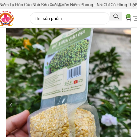
Tự Hào Của Nhà Sản Xuất
Vân Niêm Phong - Nơi Chỉ Có Hàng Thật!
Tích
0