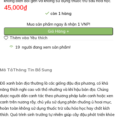
không biến đổi gen và không sử dụng thuốc trừ sâu hóa học.
45,000
₫
còn 1 hàng
Mua sản phẩm ngay & nhận
1
VNP!
Giỏ Hàng +
Thêm vào Yêu thích
19
người đang xem sản phẩm!
Mô Tả
Thông Tin Bổ Sung
Đỗ xanh bản địa thường là các giống đậu địa phương, có khả
năng thích nghi cao với thổ nhưỡng và khí hậu bản địa. Chúng
được người dân canh tác theo phương pháp luân canh hoặc xen
canh trên nương rẫy, chủ yếu sử dụng phân chuồng ủ hoai mục,
hoàn toàn không sử dụng thuốc trừ sâu hóa học hay chất kích
thích. Quá trình sinh trưởng tự nhiên giúp cây đậu phát triển khỏe