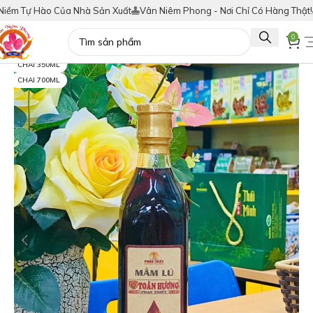
Tự Hào Của Nhà Sản Xuất
Vân Niêm Phong - Nơi Chỉ Có Hàng Thật!
Tích
0
CHAI 350ML
CHAI 700ML