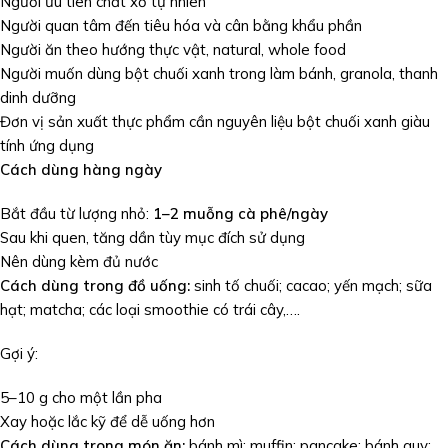
Người ưu tiên chất xơ tự nhiên
Người quan tâm đến tiêu hóa và cân bằng khẩu phần
Người ăn theo hướng thực vật, natural, whole food
Người muốn dùng bột chuối xanh trong làm bánh, granola, thanh
dinh dưỡng
Đơn vị sản xuất thực phẩm cần nguyên liệu bột chuối xanh giàu
tính ứng dụng
Cách dùng hàng ngày
Bắt đầu từ lượng nhỏ:
1–2 muỗng cà phê/ngày
Sau khi quen, tăng dần tùy mục đích sử dụng
Nên dùng kèm đủ nước
Cách dùng trong đồ uống:
sinh tố chuối; cacao; yến mạch; sữa
hạt; matcha; các loại smoothie có trái cây,….
Gợi ý:
5–10 g cho một lần pha
Xay hoặc lắc kỹ để dễ uống hơn
Cách dùng trong món ăn:
bánh mì; muffin; pancake; bánh quy;