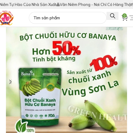
Tự Hào Của Nhà Sản Xuất
Vân Niêm Phong - Nơi Chỉ Có Hàng Thật!
Tích
0