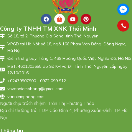
Công ty TNHH TM XNK Thái Minh
Số 18, tổ 2, Phường Gia Sàng, tỉnh Thái Nguyên
VPGD tại Hà Nội: số 18, ngõ 166 Phạm Văn Đồng, Đông Ngạc,
Hà Nội
Điểm trưng bày: Tầng 1, 489 Hoàng Quốc Việt, Nghĩa Đô, Hà Nội
MST: 4601303655 do Sở KH và ĐT Tỉnh Thái Nguyên cấp ngày
12/10/2016
+02439907900 - 0972 099 912
vnvanniemphong@gmail.com
vanniemphong.com
Người chịu trách nhiệm: Trần Thị Phương Thảo
Địa chỉ thường trú: TDP Cáo Đỉnh 4, Phường Xuân Đỉnh, TP Hà
Nội
Thông tin