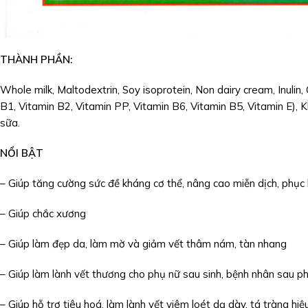
THÀNH PHẦN:
Whole milk, Maltodextrin, Soy isoprotein, Non dairy cream, Inulin
B1, Vitamin B2, Vitamin PP, Vitamin B6, Vitamin B5, Vitamin E), K
sữa.
NỔI BẬT
– Giúp tăng cường sức đề kháng cơ thể, nâng cao miễn dịch, phục h
– Giúp chắc xương
– Giúp làm đẹp da, làm mờ và giảm vết thâm nám, tàn nhang
– Giúp làm lành vết thương cho phụ nữ sau sinh, bệnh nhân sau ph
– Giúp hỗ trợ tiêu hoá, làm lành vết viêm loét dạ dày, tá tràng hiệ