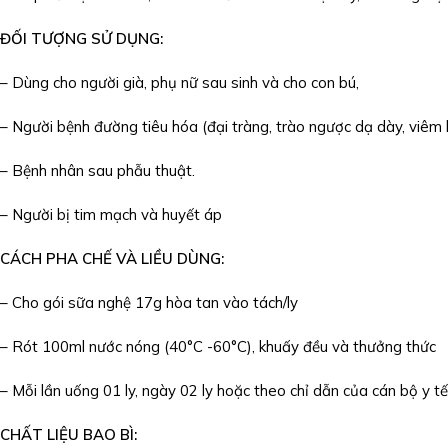
ĐỐI TƯỢNG SỬ DỤNG:
– Dùng cho người già, phụ nữ sau sinh và cho con bú,
– Người bệnh đường tiêu hóa (đại tràng, trào ngược dạ dày, viêm 
– Bệnh nhân sau phẫu thuật.
– Người bị tim mạch và huyết áp
CÁCH PHA CHẾ VÀ LIỀU DÙNG:
– Cho gói sữa nghệ 17g hòa tan vào tách/ly
– Rót 100ml nước nóng (40°C -60°C), khuấy đều và thưởng thức
– Mỗi lần uống 01 ly, ngày 02 ly hoặc theo chỉ dẫn của cán bộ y tế
CHẤT LIỆU BAO BÌ: