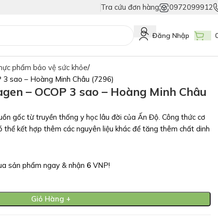
Tra cứu đơn hàng
0972099912
y Nhất Chỉ Có Tem Vân Niêm Phong - Bảo Vệ Tuyệt Đối Hàng Thật!
Niềm 
Đăng Nhập
hực phẩm bảo vệ sức khỏe
 3 sao – Hoàng Minh Châu (7296)
agen – OCOP 3 sao – Hoàng Minh Châu
ồn gốc từ truyền thống y học lâu đời của Ấn Độ. Công thức cơ
ó thể kết hợp thêm các nguyên liệu khác để tăng thêm chất dinh
a sản phẩm ngay & nhận
6
VNP!
Giỏ Hàng +