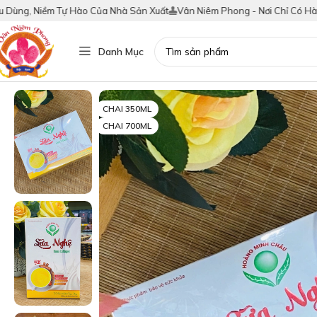
m Tự Hào Của Nhà Sản Xuất
Vân Niêm Phong - Nơi Chỉ Có Hàng Thật!
Tí
Danh Mục
CHAI 350ML
CHAI 700ML