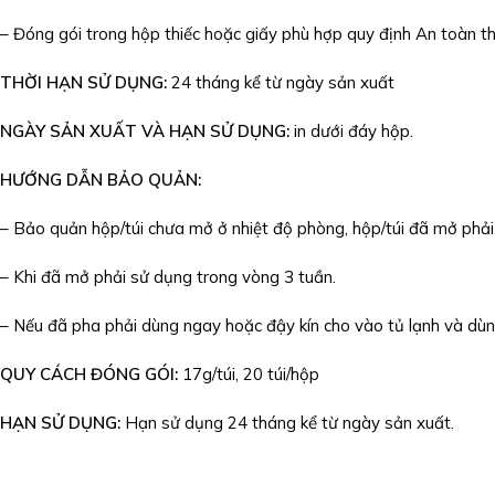
– Đóng gói trong hộp thiếc hoặc giấy phù hợp quy định An toàn t
THỜI HẠN SỬ DỤNG:
24 tháng kể từ ngày sản xuất
NGÀY SẢN XUẤT VÀ HẠN SỬ DỤNG:
in dưới đáy hộp.
HƯỚNG DẪN BẢO QUẢN:
– Bảo quản hộp/túi chưa mở ở nhiệt độ phòng, hộp/túi đã mở phải
– Khi đã mở phải sử dụng trong vòng 3 tuần.
– Nếu đã pha phải dùng ngay hoặc đậy kín cho vào tủ lạnh và dùn
QUY CÁCH ĐÓNG GÓI:
17g/túi, 20 túi/hộp
HẠN SỬ DỤNG:
Hạn sử dụng 24 tháng kể từ ngày sản xuất.