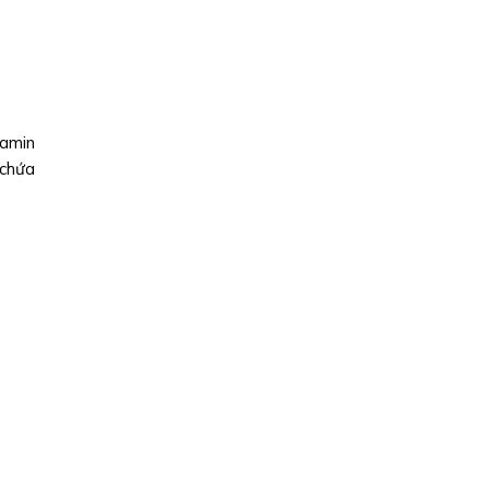
tamin
 chứa