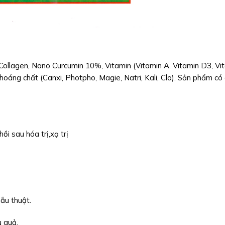
, Collagen, Nano Curcumin 10%, Vitamin (Vitamin A, Vitamin D3, Vi
hoáng chất (Canxi, Photpho, Magie, Natri, Kali, Clo). Sản phẩm có
ồi sau hóa trị,xạ trị
ẫu thuật.
u quả.