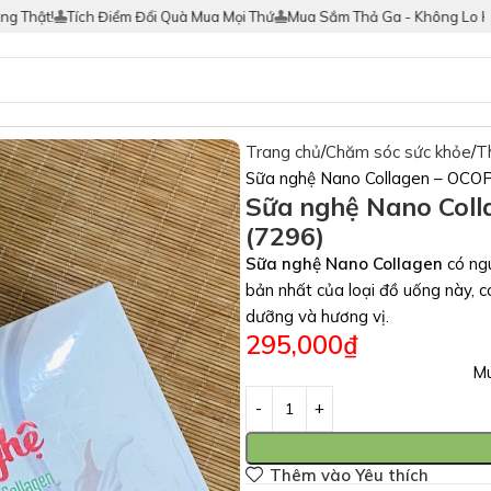
ch Điểm Đổi Quà Mua Mọi Thứ
Mua Sắm Thả Ga - Không Lo Hàng Giả
Du
Trang chủ
Chăm sóc sức khỏe
T
Sữa nghệ Nano Collagen – OCOP
Sữa nghệ Nano Coll
(7296)
Sữa nghệ Nano Collagen
có ngu
bản nhất của loại đồ uống này, c
dưỡng và hương vị.
295,000
₫
Mu
Thêm vào Yêu thích