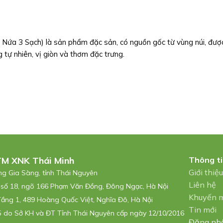
ứa 3 Sạch) là sản phẩm đặc sản, có nguồn gốc từ vùng núi, đượ
 tự nhiên, vị giòn và thơm đặc trưng.
TM XNK Thái Minh
Thông t
Giới thiệ
ờng Gia Sàng, tỉnh Thái Nguyên
Liên hệ
 số 18, ngõ 166 Phạm Văn Đồng, Đông Ngạc, Hà Nội
Khuyến 
Tầng 1, 489 Hoàng Quốc Việt, Nghĩa Đô, Hà Nội
Tin mới
 do Sở KH và ĐT Tỉnh Thái Nguyên cấp ngày 12/10/2016
Đăng nh