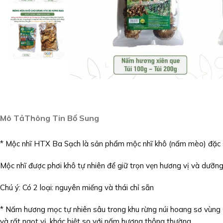
Mô Tả
Thông Tin Bổ Sung
* Mộc nhĩ HTX Ba Sạch là sản phẩm mộc nhĩ khô (nấm mèo) đặc
Mộc nhĩ được phơi khô tự nhiên để giữ trọn vẹn hương vị và dưỡng
Chú ý: Có 2 loại: nguyên miếng và thái chỉ sẵn
* Nấm hương mọc tự nhiên sâu trong khu rừng núi hoang sơ vùng Ca
và rất ngọt vị, khác biệt so với nấm hương thông thường.