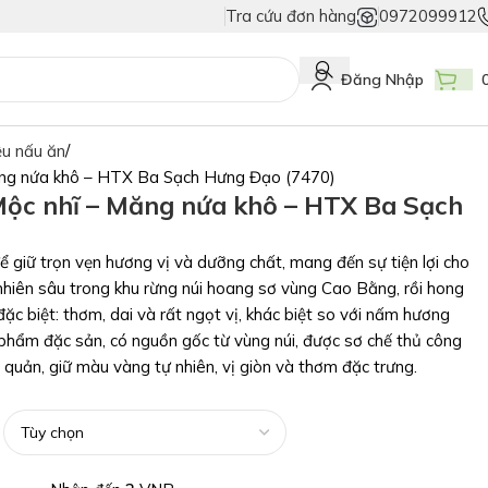
Tra cứu đơn hàng
0972099912
ng Giả
Duy Nhất Chỉ Có Tem Vân Niêm Phong - Bảo Vệ Tuyệt Đối Hàng Th
Đăng Nhập
ệu nấu ăn
ng nứa khô – HTX Ba Sạch Hưng Đạo (7470)
ộc nhĩ – Măng nứa khô – HTX Ba Sạch
ể giữ trọn vẹn hương vị và dưỡng chất, mang đến sự tiện lợi cho
iên sâu trong khu rừng núi hoang sơ vùng Cao Bằng, rồi hong
đặc biệt: thơm, dai và rất ngọt vị, khác biệt so với nấm hương
hẩm đặc sản, có nguồn gốc từ vùng núi, được sơ chế thủ công
o quản, giữ màu vàng tự nhiên, vị giòn và thơm đặc trưng.