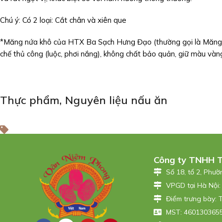
Chú ý: Có 2 loại: Cắt chân và xiên que
*Măng nứa khô của HTX Ba Sạch Hưng Đạo (thường gọi là Măng N
chế thủ công (luộc, phơi nắng), không chất bảo quản, giữ màu vàng
Thực phẩm
,
Nguyên liệu nấu ăn
Công ty TNHH 
Số 18, tổ 2, Phư
VPGD tại Hà Nội:
Điểm trưng bày: 
MST: 4601303655