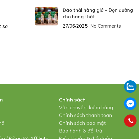
Đào thải hàng giả – Dọn đường
cho hàng thật
27/06/2025
No Comments
c sơ
in
Chính sách
u
Vận chuyển, kiểm hàng
Chính sách thanh toán
mãi
Chính sách bảo mật
Bảo hành & đổi trả
ập
/
Đăng Ký Affiliate
Điều khoản & điều kiện