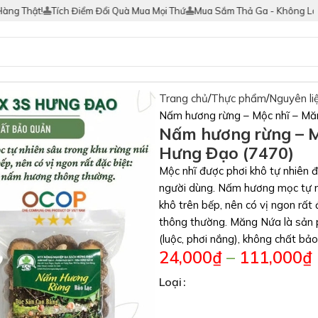
 Thật!
Tích Điểm Đổi Quà Mua Mọi Thứ
Mua Sắm Thả Ga - Không Lo Hà
Trang chủ
Thực phẩm
Nguyên li
Nấm hương rừng – Mộc nhĩ – Mă
Nấm hương rừng – M
Hưng Đạo (7470)
Mộc nhĩ được phơi khô tự nhiên đ
người dùng. Nấm hương mọc tự nh
khô trên bếp, nên có vị ngon rất 
thông thường. Măng Nứa là sản p
(luộc, phơi nắng), không chất bả
24,000
₫
–
111,000
₫
Loại