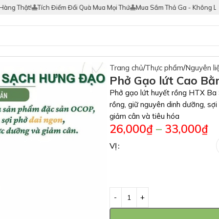
 Thật!
Tích Điểm Đổi Quà Mua Mọi Thứ
Mua Sắm Thả Ga - Không Lo Hà
Trang chủ
Thực phẩm
Nguyên li
Phở Gạo lứt Cao Bằ
Phở gạo lứt huyết rồng HTX Ba S
rồng, giữ nguyên dinh dưỡng, sợi
giảm cân và tiêu hóa
26,000
₫
–
33,000
₫
VỊ