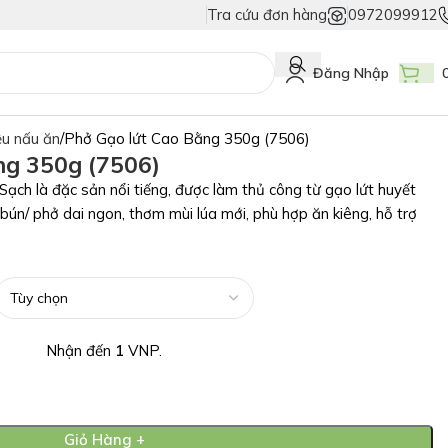
Tra cứu đơn hàng
0972099912
ng Giả
Duy Nhất Chỉ Có Tem Vân Niêm Phong - Bảo Vệ Tuyệt Đối Hàng Th
Đăng Nhập
ệu nấu ăn
Phở Gạo lứt Cao Bằng 350g (7506)
ng 350g (7506)
ạch là đặc sản nổi tiếng, được làm thủ công từ gạo lứt huyết
 bún/ phở dai ngon, thơm mùi lúa mới, phù hợp ăn kiêng, hỗ trợ
Nhận đến
1
VNP.
Giỏ Hàng +