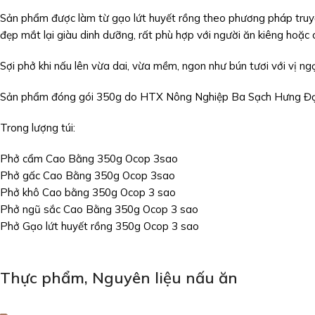
Sản phẩm được làm từ gạo lứt huyết rồng theo phương pháp truy
đẹp mắt lại giàu dinh dưỡng, rất phù hợp với người ăn kiêng hoặc 
Sợi phở khi nấu lên vừa dai, vừa mềm, ngon như bún tươi với vị ng
Sản phẩm đóng gói 350g do HTX Nông Nghiệp Ba Sạch Hưng Đ
Trong lượng túi:
Phở cẩm Cao Bằng 350g Ocop 3sao
Phở gấc Cao Bằng 350g Ocop 3sao
Phở khô Cao bằng 350g Ocop 3 sao
Phở ngũ sắc Cao Bằng 350g Ocop 3 sao
Phở Gạo lứt huyết rồng 350g Ocop 3 sao
Thực phẩm
,
Nguyên liệu nấu ăn