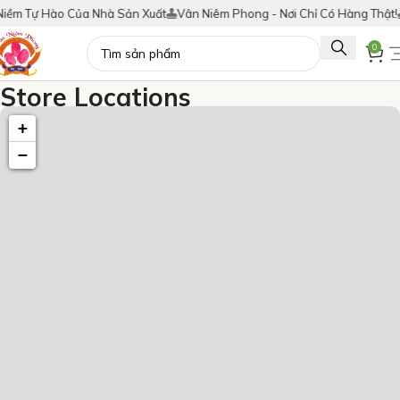
ềm Tự Hào Của Nhà Sản Xuất
Vân Niêm Phong - Nơi Chỉ Có Hàng Thật!
T
0
Store Locations
Trang chủ
Store Locations
+
−