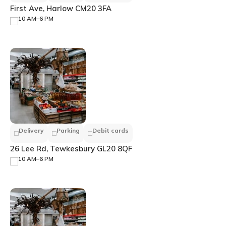
First Ave, Harlow CM20 3FA
10 AM–6 PM
Delivery
Parking
Debit cards
26 Lee Rd, Tewkesbury GL20 8QF
10 AM–6 PM