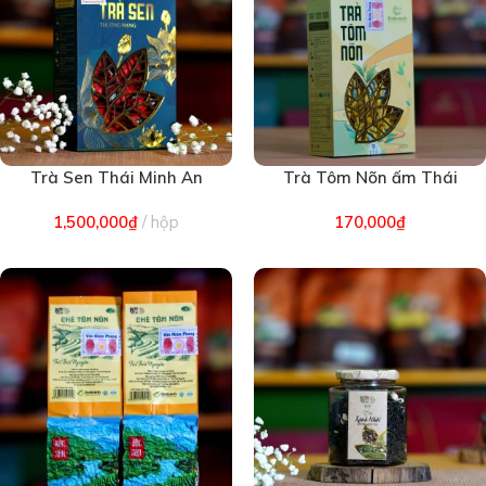
Trà Sen Thái Minh An
Trà Tôm Nõn ấm Thái
(2097)
Minh An 200g (1864)
1,500,000
₫
hộp
170,000
₫