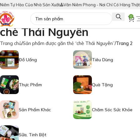
 Hào Của Nhà Sản Xuất
Vân Niêm Phong - Nơi Chỉ Có Hàng Thật!
Tích Đ
0
chè Thái Nguyên
Trang chủ
Sản phẩm được gắn thẻ “chè Thái Nguyên”
Trang 2
Đồ Uống
Tiêu Dùng
Thực Phẩm
Quà Tặng
Sản Phẩm Khác
Chăm Sóc Sức Khỏe
Sữa, Tinh Bột