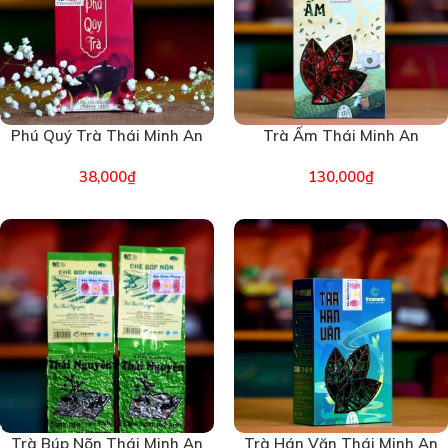
Phú Quý Trà Thái Minh An
Trà Ấm Thái Minh An
100g (2116)
(2086)
38,000
₫
130,000
₫
Trà Búp Nõn Thái Minh An
Trà Hán Văn Thái Minh An