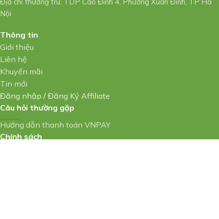
Địa chỉ thường trú: TDP Cáo Đỉnh 4, Phường Xuân Đỉnh, TP Hà
Nội
Thông tin
Giới thiệu
Liên hệ
Khuyến mãi
Tin mới
Đăng nhập
/
Đăng Ký Affiliate
Câu hỏi thường gặp
Hướng dẫn thanh toán VNPAY
Chính sách
Vận chuyển, kiểm hàng
Chính sách thanh toán
Chính sách bảo mật
Bảo hành & đổi trả
Điều khoản & điều kiện
Nghĩa vụ của các bên