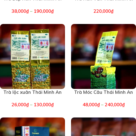
(1481)
(1645)
38,000
₫
–
190,000
₫
220,000
₫
Trà lộc xuân Thái Minh An
Trà Móc Câu Thái Minh An
(1471)
(1487)
26,000
₫
–
130,000
₫
48,000
₫
–
240,000
₫