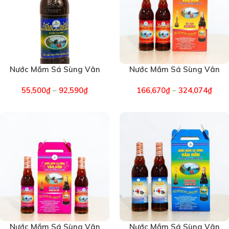
Nước Mắm Sá Sùng Vân
Nước Mắm Sá Sùng Vân
Đồn – Chai Xanh 28 độ
Đồn – Đỏ 36 độ đạm – Hộp
55,500
₫
–
92,590
₫
166,670
₫
–
324,074
₫
đạm (3329)
2 Chai (3289)
Nước Mắm Sá Sùng Vân
Nước Mắm Sá Sùng Vân