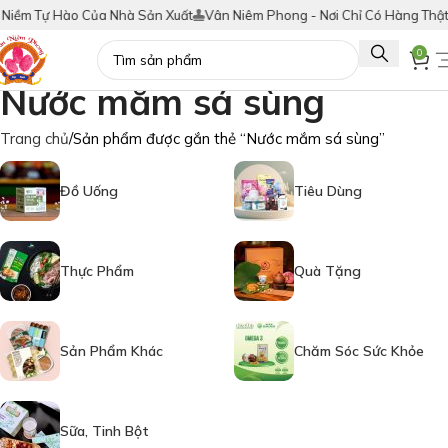
iềm Tự Hào Của Nhà Sản Xuất
Vân Niêm Phong - Nơi Chỉ Có Hàng Thật!
T
0
Nước mắm sá sùng
Trang chủ
Sản phẩm được gắn thẻ “Nước mắm sá sùng”
Đồ Uống
Tiêu Dùng
Thực Phẩm
Quà Tặng
Sản Phẩm Khác
Chăm Sóc Sức Khỏe
Sữa, Tinh Bột