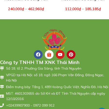
Đồn – Hồng 40 độ đạm –
Đồn – Xanh 28 độ đạm –
240,000
₫
–
462,960
₫
112,000
₫
–
185,185
₫
Hộp 2 Chai (3314)
Hộp 2 Chai (3334)
Công ty TNHH TM XNK Thái Minh
Số 18, tổ 2, Phường Gia Sàng, tỉnh Thái Nguyên
VPGD tại Hà Nội: số 18, ngõ 166 Phạm Văn Đồng, Đông Ngạc,
Hà Nội
Điểm trưng bày: Tầng 1, 489 Hoàng Quốc Việt, Nghĩa Đô, Hà Nội
MST: 4601303655 do Sở KH và ĐT Tỉnh Thái Nguyên cấp ngày
12/10/2016
+02439907900 - 0972 099 912