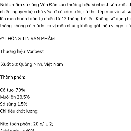
Nước mắm sá sùng Vân Đồn của thương hiệu Vanbest sản xuất the
nhiên, nguyên liệu chủ yếu từ cá cơm tươi, cá thu, tép moi và sá s
lên men hoàn toàn tự nhiên từ 12 tháng trở lên. Không sử dụng h
thống, không có mùi lạ, có vị mặn nhưng không gắt, hậu vị ngọt c
🌱THÔNG TIN SẢN PHẨM
Thương hiệu: Vanbest
Xuất xứ: Quảng Ninh, Việt Nam
Thành phần:
Cá tươi 70%
Muối ăn 28,5%
Sá sùng 1,5%
Chỉ tiêu chất lượng:
Nitơ toàn phần : 28 g/l ± 2;
Acid amin : ≥40%