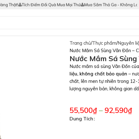
t!
Tích Điểm Đổi Quà Mua Mọi Thứ
Mua Sắm Thả Ga - Không Lo Hàng G
Trang chủ
Thực phẩm
Nguyên li
Nước Mắm Sá Sùng Vân Đồn – C
Nước Mắm Sá Sùng V
Nước mắm sá sùng Vân Đồn của
liệu, không chất bảo quản
– nư
chất, lên men tự nhiên trong 12-1
lượng nguyên bản, không gian dối
55,500
₫
–
92,590
₫
Dung Tích