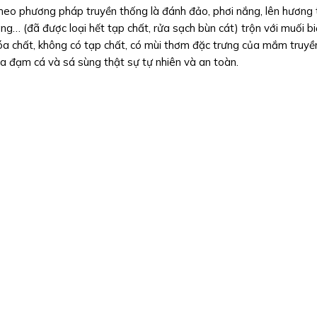
o phương pháp truyền thống là đánh đảo, phơi nắng, lên hương 
ùng… (đã được loại hết tạp chất, rửa sạch bùn cát) trộn với muối bi
óa chất, không có tạp chất, có mùi thơm đặc trưng của mắm truyề
ủa đạm cá và sá sùng thật sự tự nhiên và an toàn.