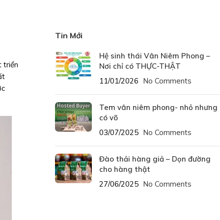
Tin Mới
Hệ sinh thái Vân Niêm Phong –
 triển
Nơi chỉ có THỰC-THẬT
ất
11/01/2026
No Comments
ớc
Tem vân niêm phong- nhỏ nhưng
có võ
03/07/2025
No Comments
Đào thải hàng giả – Dọn đường
cho hàng thật
27/06/2025
No Comments