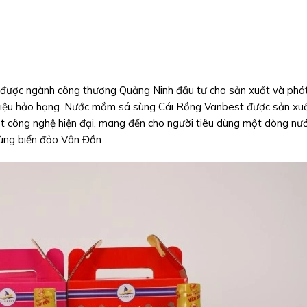
được ngành công thương Quảng Ninh đầu tư cho sản xuất và phát
n liệu hảo hạng. Nước mắm sá sùng Cái Rồng Vanbest được sản xu
ật công nghệ hiện đại, mang đến cho người tiêu dùng một dòng nư
ùng biển đảo Vân Đồn .