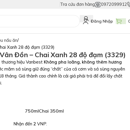
Tra cứu đơn hàng
0972099912
iả
Duy Nhất Chỉ Có Tem Vân Niêm Phong - Bảo Vệ Tuyệt Đối Hàng Thật!
Đăng Nhập
ệu nấu ăn
hai Xanh 28 độ đạm (3329)
ân Đồn – Chai Xanh 28 độ đạm (3329)
 thương hiệu Vanbest
Không pha loãng, không thêm hương
ớc mắm sá sùng giữ đúng “chất” của cá cơm và sá sùng nguyên
8 tháng. Giá thành cao chính là cái giá phải trả để đổi lấy chất
.
750ml
Chai 350ml
Nhận đến
2
VNP.