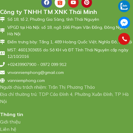
Công ty TNHH TM XNK Thái Minh
Số 18, tổ 2, Phường Gia Sàng, tỉnh Thái Nguyên
VPGD tại Hà Nội: số 18, ngõ 166 Phạm Văn Đồng, Đông Ngạc,
Hà Nội
Điểm trưng bày: Tầng 1, 489 Hoàng Quốc Việt, Nghĩa Đô, Hà Nội
MST: 4601303655 do Sở KH và ĐT Tỉnh Thái Nguyên cấp ngày
12/10/2016
+02439907900 - 0972 099 912
vnvanniemphong@gmail.com
vanniemphong.com
Người chịu trách nhiệm: Trần Thị Phương Thảo
Địa chỉ thường trú: TDP Cáo Đỉnh 4, Phường Xuân Đỉnh, TP Hà
Nội
Thông tin
Giới thiệu
Liên hệ