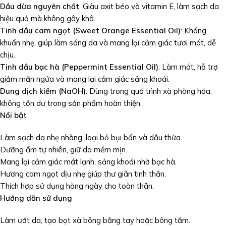
Dầu dừa nguyên chất
: Giàu axit béo và vitamin E, làm sạch da
hiệu quả mà không gây khô.
Tinh dầu cam ngọt (Sweet Orange Essential Oil)
: Kháng
khuẩn nhẹ, giúp làm sáng da và mang lại cảm giác tươi mát, dễ
chịu.
Tinh dầu bạc hà (Peppermint Essential Oil)
: Làm mát, hỗ trợ
giảm mẩn ngứa và mang lại cảm giác sảng khoái.
Dung dịch kiềm (NaOH)
: Dùng trong quá trình xà phòng hóa,
không tồn dư trong sản phẩm hoàn thiện.
Nổi bật
Làm sạch da nhẹ nhàng, loại bỏ bụi bẩn và dầu thừa.
Dưỡng ẩm tự nhiên, giữ da mềm mịn.
Mang lại cảm giác mát lạnh, sảng khoái nhờ bạc hà.
Hương cam ngọt dịu nhẹ giúp thư giãn tinh thần.
Thích hợp sử dụng hàng ngày cho toàn thân.
Hướng dẫn sử dụng
Làm ướt da, tạo bọt xà bông bằng tay hoặc bông tắm.