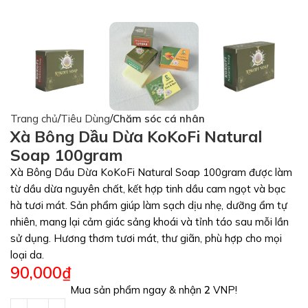
Trang chủ
Tiêu Dùng
Chăm sóc cá nhân
Xà Bông Dầu Dừa KoKoFi Natural
Soap 100gram
Xà Bông Dầu Dừa KoKoFi Natural Soap 100gram được làm
từ dầu dừa nguyên chất, kết hợp tinh dầu cam ngọt và bạc
hà tươi mát. Sản phẩm giúp làm sạch dịu nhẹ, dưỡng ẩm tự
nhiên, mang lại cảm giác sảng khoái và tỉnh táo sau mỗi lần
sử dụng. Hương thơm tươi mát, thư giãn, phù hợp cho mọi
loại da.
90,000
₫
Mua sản phẩm ngay & nhận
2
VNP!