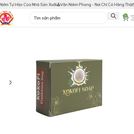
m Tự Hào Của Nhà Sản Xuất
Vân Niêm Phong - Nơi Chỉ Có Hàng Thật!
Tí
0