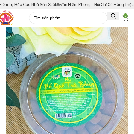
 Tự Hào Của Nhà Sản Xuất
Vân Niêm Phong - Nơi Chỉ Có Hàng Thật!
Tíc
0