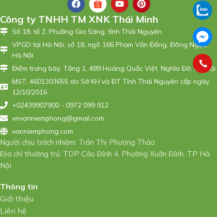
Công ty TNHH TM XNK Thái Minh
Số 18, tổ 2, Phường Gia Sàng, tỉnh Thái Nguyên
VPGD tại Hà Nội: số 18, ngõ 166 Phạm Văn Đồng, Đông Ngạc,
Hà Nội
Điểm trưng bày: Tầng 1, 489 Hoàng Quốc Việt, Nghĩa Đô, Hà Nội
MST: 4601303655 do Sở KH và ĐT Tỉnh Thái Nguyên cấp ngày
12/10/2016
+02439907900 - 0972 099 912
vnvanniemphong@gmail.com
vanniemphong.com
Người chịu trách nhiệm: Trần Thị Phương Thảo
Địa chỉ thường trú: TDP Cáo Đỉnh 4, Phường Xuân Đỉnh, TP Hà
Nội
Thông tin
Giới thiệu
Liên hệ