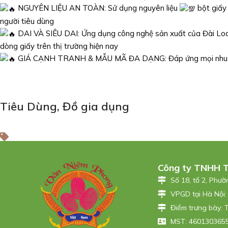
NGUYÊN LIỆU AN TOÀN: Sử dụng nguyên liệu
bột giấy 
người tiêu dùng
DAI VÀ SIÊU DAI: Ứng dụng công nghệ sản xuất của Đài Loan 
dòng giấy trên thị trường hiện nay
GIÁ CẠNH TRANH & MẪU MÃ ĐA DẠNG: Đáp ứng mọi nhu cầu
Tiêu Dùng
,
Đồ gia dụng
Công ty TNHH 
Số 18, tổ 2, Phư
VPGD tại Hà Nội:
Điểm trưng bày: 
MST: 4601303655