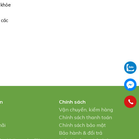
 khỏe
 các
in
Chính sách
u
Vận chuyển, kiểm hàng
Chính sách thanh toán
mãi
Chính sách bảo mật
Bảo hành & đổi trả