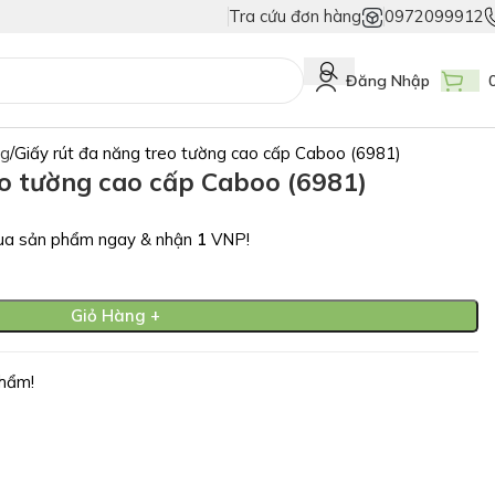
Tra cứu đơn hàng
0972099912
 Giả
Duy Nhất Chỉ Có Tem Vân Niêm Phong - Bảo Vệ Tuyệt Đối Hàng Thậ
Đăng Nhập
ng
Giấy rút đa năng treo tường cao cấp Caboo (6981)
eo tường cao cấp Caboo (6981)
a sản phẩm ngay & nhận
1
VNP!
Giỏ Hàng +
hẩm!