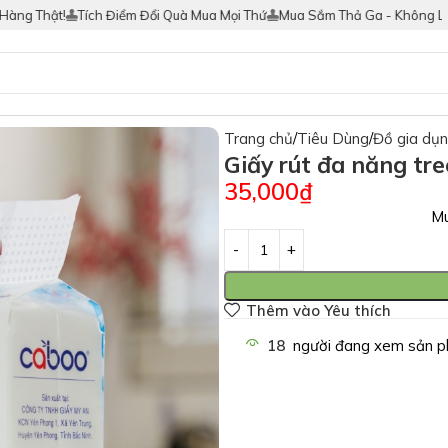
Thật!
Tích Điểm Đổi Quà Mua Mọi Thứ
Mua Sắm Thả Ga - Không Lo Hàng
Trang chủ
Tiêu Dùng
Đồ gia dụ
Giấy rút đa năng tr
35,000
₫
Mu
Thêm vào Yêu thích
18
người đang xem sản p