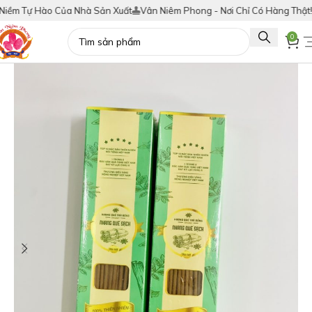
m Tự Hào Của Nhà Sản Xuất
Vân Niêm Phong - Nơi Chỉ Có Hàng Thật!
Tí
0