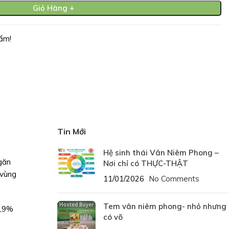
Giỏ Hàng +
ẩm!
Tin Mới
Hệ sinh thái Vân Niêm Phong –
găn
Nơi chỉ có THỰC-THẬT
 vùng
11/01/2026
No Comments
Tem vân niêm phong- nhỏ nhưng
0,9%
có võ