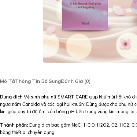
Mô Tả
Thông Tin Bổ Sung
Đánh Giá (0)
Dung dịch Vệ sinh phụ nữ SMART CARE
giúp khử mùi hôi khó c
ngừa nấm Candida và các loại hại khuẩn; Dùng được cho phụ nữ có
kín, giúp duy trì độ ẩm, cân bằng pH bên trong vùng kín, mang lại 
Thành phần:
Dung dịch bao gồm NaCl. HClO, H2O2, O2, HO2, ClO2
bằng thiết bị chuyên dụng.