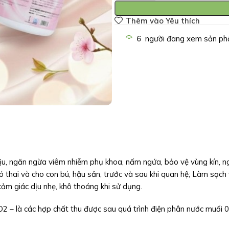
Thêm vào Yêu thích
6
người đang xem sản ph
hịu, ngăn ngừa viêm nhiễm phụ khoa, nấm ngứa, bảo vệ vùng kín, n
 thai và cho con bú, hậu sản, trước và sau khi quan hệ; Làm sạch
cảm giác dịu nhẹ, khô thoáng khi sử dụng.
 – là các hợp chất thu được sau quá trình điện phân nước muối 