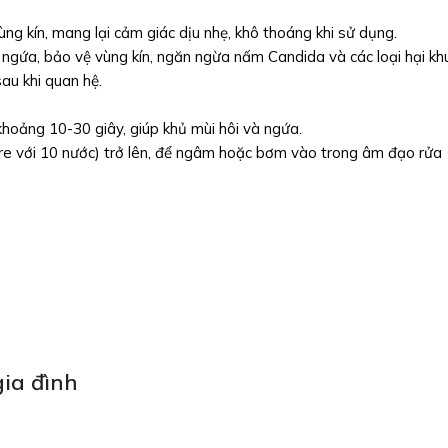
ng kín, mang lại cảm giác dịu nhẹ, khô thoáng khi sử dụng.
 ngứa, bảo vệ vùng kín, ngăn ngừa nấm Candida và các loại hại kh
au khi quan hệ.
khoảng 10-30 giây, giúp khủ mùi hôi và ngứa.
are với 10 nước) trở lên, để ngâm hoặc bơm vào trong âm đạo rửa
ia đình