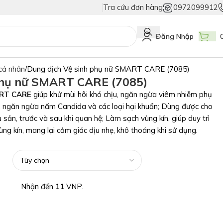
Tra cứu đơn hàng
0972099912
Duy Nhất Chỉ Có Tem Vân Niêm Phong - Bảo Vệ Tuyệt Đối Hàng Thật!
Niề
Đăng Nhập
cá nhân
Dung dịch Vệ sinh phụ nữ SMART CARE (7085)
phụ nữ SMART CARE (7085)
ART CARE
giúp khử mùi hôi khó chịu, ngăn ngừa viêm nhiễm phụ
, ngăn ngừa nấm Candida và các loại hại khuẩn; Dùng được cho
 sản, trước và sau khi quan hệ; Làm sạch vùng kín, giúp duy trì
g kín, mang lại cảm giác dịu nhẹ, khô thoáng khi sử dụng.
Nhận đến
11
VNP.