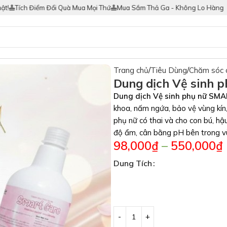
Tích Điểm Đổi Quà Mua Mọi Thứ
Mua Sắm Thả Ga - Không Lo Hàng Giả
Trang chủ
Tiêu Dùng
Chăm sóc 
Dung dịch Vệ sinh 
Dung dịch Vệ sinh phụ nữ SM
khoa, nấm ngứa, bảo vệ vùng kín
phụ nữ có thai và cho con bú, hậu
độ ẩm, cân bằng pH bên trong vùn
98,000
₫
–
550,000
₫
Dung Tích