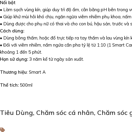
Nổi bật
• Làm sạch vùng kín, giúp duy trì độ ẩm, cân bằng pH bên trong vù
• Giúp khử mùi hôi khó chịu, ngăn ngừa viêm nhiễm phụ khoa, nấm
• Dùng được cho phụ nữ có thai và cho con bú, hậu sản, trước và s
Cách dùng:
• Dùng bông thấm, hoặc đổ trực tiếp ra tay thấm và lau vùng kín 
• Đối với viêm nhiễm, nấm ngứa cần pha tỷ lệ từ 1:10 (1 Smart C
khoảng 1 đến 5 phút.
Hạn sử dụng:
3 năm kể từ ngày sản xuất.
Thương hiệu
: Smart A
Thể tích:
500ml
Tiêu Dùng
,
Chăm sóc cá nhân
,
Chăm sóc g