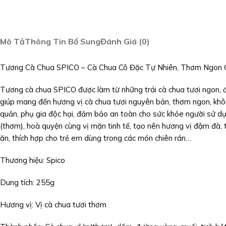
Mô Tả
Thông Tin Bổ Sung
Đánh Giá (0)
Tương Cà Chua SPICO – Cà Chua Cô Đặc Tự Nhiên, Thơm Ngon 
Tương cà chua SPICO được làm từ những trái cà chua tươi ngon, đư
giúp mang đến hương vị cà chua tươi nguyên bản, thơm ngon, kh
quản, phụ gia độc hại, đảm bảo an toàn cho sức khỏe người sử dụ
(thơm), hoà quyện cùng vị mặn tinh tế, tạo nên hương vị đậm đà, t
ăn, thích hợp cho trẻ em dùng trong các món chiên rán…
Thương hiệu: Spico
Dung tích: 255g
Hương vị: Vị cà chua tươi thơm