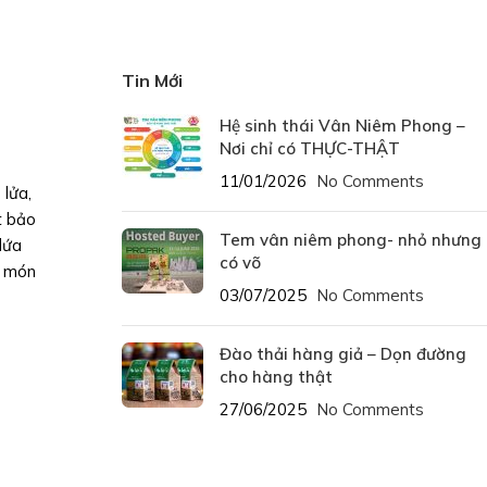
Tin Mới
Hệ sinh thái Vân Niêm Phong –
Nơi chỉ có THỰC-THẬT
11/01/2026
No Comments
 lửa,
t bảo
Tem vân niêm phong- nhỏ nhưng
dứa
có võ
u món
03/07/2025
No Comments
Đào thải hàng giả – Dọn đường
cho hàng thật
27/06/2025
No Comments