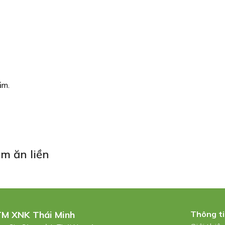
ẩm.
m ăn liền
TM XNK Thái Minh
Thông t