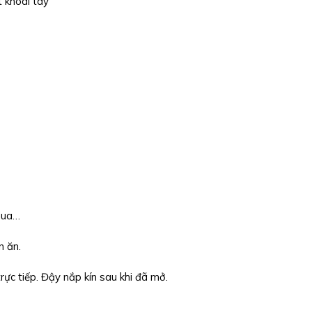
 khoai tây
chua…
n ăn.
c tiếp. Đậy nắp kín sau khi đã mở.