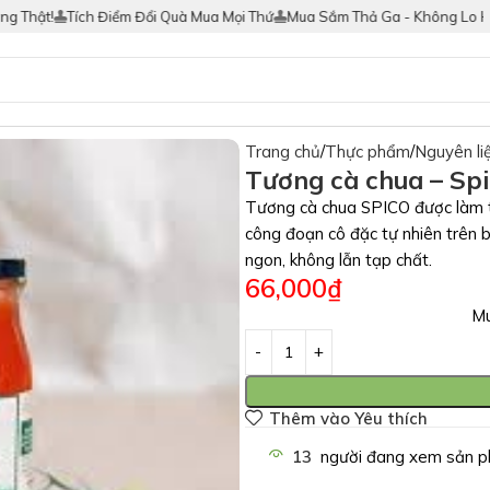
t!
Tích Điểm Đổi Quà Mua Mọi Thứ
Mua Sắm Thả Ga - Không Lo Hàng G
Trang chủ
Thực phẩm
Nguyên li
Tương cà chua – Spi
Tương cà chua SPICO được làm từ 
công đoạn cô đặc tự nhiên trên 
ngon, không lẫn tạp chất.
66,000
₫
Mu
Thêm vào Yêu thích
13
người đang xem sản p