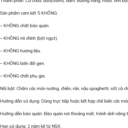
Thành phần: Cà chua, dứa(thơm), dấm, đường vàng, muối, tinh bột
Sản phẩm cam kết 5 KHÔNG:
– KHÔNG chất bảo quản.
– KHÔNG mì chính (bột ngọt).
– KHÔNG hương liệu.
– KHÔNG biến đổi gen.
– KHÔNG chất phụ gia.
Nổi bật: Chấm các món nướng, chiên, rán, nấu spaghetti, sốt cà 
Hướng dẫn sử dụng: Dùng trực tiếp hoặc kết hợp chế biến các mó
Hướng dẫn bảo quản: Bảo quản nơi thoáng mát, tránh ánh nắng trự
Hạn sử dụng: 1 năm kể từ NSX.