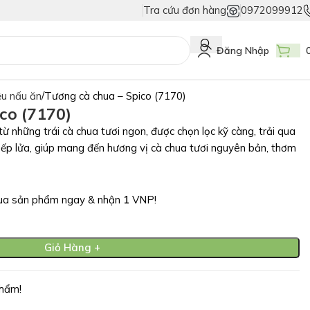
Tra cứu đơn hàng
0972099912
iả
Duy Nhất Chỉ Có Tem Vân Niêm Phong - Bảo Vệ Tuyệt Đối Hàng Thật!
Đăng Nhập
ệu nấu ăn
Tương cà chua – Spico (7170)
co (7170)
những trái cà chua tươi ngon, được chọn lọc kỹ càng, trải qua
bếp lửa, giúp mang đến hương vị cà chua tươi nguyên bản, thơm
a sản phẩm ngay & nhận
1
VNP!
Giỏ Hàng +
hẩm!