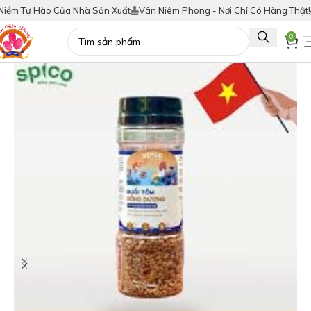
Hào Của Nhà Sản Xuất
Vân Niêm Phong - Nơi Chỉ Có Hàng Thật!
Tích Đi
0