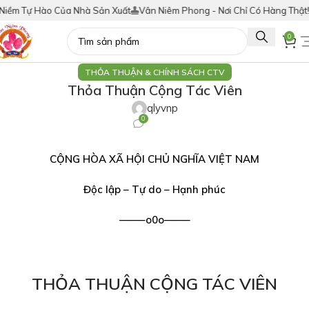
ự Hào Của Nhà Sản Xuất
Vân Niêm Phong - Nơi Chỉ Có Hàng Thật!
Tích 
0
THỎA THUẬN & CHÍNH SÁCH CTV
Thỏa Thuận Cộng Tác Viên
qlyvnp
0
CỘNG
HÒA XÃ HỘI CHỦ NGHĨA VIỆT NAM
Độc lập – Tự do – Hạnh phúc
——–o0o——–
THỎA THUẬN CỘNG TÁC VIÊN