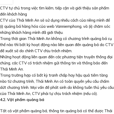
CTV tự chủ trong việc tìm kiếm, tiếp cận và giới thiệu sản phẩm
đến khách hàng
CTV của Thái Minh An sẽ sử dụng nhiều cách của riêng mình để
(i) quảng bá hàng hóa của web Vanniemphong, và (ii) chăm sóc
những khách hàng mình đã giới thiệu.
Trong thời gian Thái Minh An không có chương trình quảng bá cụ
thể nào thì bất kỳ hoạt động nào liên quan đến quảng bá do CTV
đề xuất sẽ do chính CTV chịu trách nhiệm.
Những hoạt động liên quan đến các phương tiện truyền thông đại
chúng, các CTV có trách nhiệm gửi thông tin và thông báo đến
Thái Minh An.
Trong trường hợp có bất kỳ tranh chấp hay hậu quả tiềm tàng
nào từ chương trình, Thái Minh An có toàn quyền yêu cầu chấm
dứt chương trình. Mọi vấn đề phát sinh do không tuân thủ yêu cầu
của Thái Minh An, CTV phải tự chịu trách nhiệm (nếu có).
4.2. Vật phẩm quảng bá
Tất cả vật phẩm quảng bá, thông tin quảng bá có thể được Thái