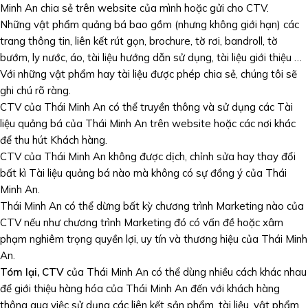
Minh An chia sẻ trên website của mình hoặc gửi cho CTV.
Những vật phẩm quảng bá bao gồm (nhưng không giới hạn) các
trang thông tin, liên kết rút gọn, brochure, tờ rơi, bandroll, tờ
bướm, ly nước, áo, tài liệu hướng dẫn sử dụng, tài liệu giới thiệu …
Với những vật phẩm hay tài liệu được phép chia sẻ, chúng tôi sẽ
ghi chú rõ ràng.
CTV của Thái Minh An có thể truyền thông và sử dụng các Tài
liệu quảng bá của Thái Minh An trên website hoặc các nơi khác
để thu hút Khách hàng.
CTV của Thái Minh An không được dịch, chỉnh sửa hay thay đổi
bất kì Tài liệu quảng bá nào mà không có sự đồng ý của Thái
Minh An.
Thái Minh An có thể dừng bất kỳ chương trình Marketing nào của
CTV nếu như chương trình Marketing đó có vấn đề hoặc xâm
phạm nghiêm trọng quyền lợi, uy tín và thương hiệu của Thái Minh
An.
Tóm lại, CTV
của Thái Minh An có thể dùng nhiều cách khác nhau
để giới thiệu hàng hóa của Thái Minh An đến với khách hàng
thông qua việc sử dụng các liên kết sản phẩm, tài liệu, vật phẩm