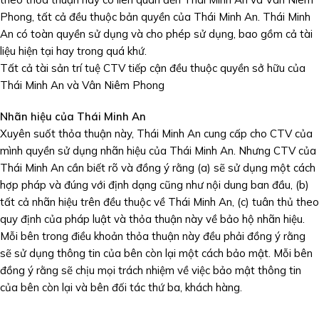
Phong, tất cả đều thuộc bản quyền của Thái Minh An. Thái Minh
An có toàn quyền sử dụng và cho phép sử dụng, bao gồm cả tài
liệu hiện tại hay trong quá khứ.
Tất cả tài sản trí tuệ CTV tiếp cận đều thuộc quyền sở hữu của
Thái Minh An và Vân Niêm Phong
Nhãn hiệu của Thái Minh An
Xuyên suốt thỏa thuận này, Thái Minh An cung cấp cho CTV của
mình quyền sử dụng nhãn hiệu của Thái Minh An. Nhưng CTV của
Thái Minh An cần biết rõ và đồng ý rằng (a) sẽ sử dụng một cách
hợp pháp và đúng với định dạng cũng như nội dung ban đầu, (b)
tất cả nhãn hiệu trên đều thuộc về Thái Minh An, (c) tuân thủ theo
quy định của pháp luật và thỏa thuận này về bảo hộ nhãn hiệu.
Mỗi bên trong điều khoản thỏa thuận này đều phải đồng ý rằng
sẽ sử dụng thông tin của bên còn lại một cách bảo mật. Mỗi bên
đồng ý rằng sẽ chịu mọi trách nhiệm về việc bảo mật thông tin
của bên còn lại và bên đối tác thứ ba, khách hàng.