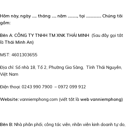
Hôm này, ngày ….. tháng ….. năm ………., tại ……………. Chúng tôi
gồm:
Bên A
:
CÔNG TY TNHH TM XNK THÁI MINH
(Sau đây gọi tắt
là
Thái Minh An)
MST: 4601303655
Địa chỉ: Số nhà 18, Tổ 2, Phường Gia Sàng, Tỉnh Thái Nguyên,
Việt Nam
Điện thoại: 0243 990 7900 – 0972 099 912
Website:
vanniemphong.com (viết tắt là
web vanniemphong)
Bên B:
Nhà phân phối, công tác viên, nhân viên kinh doanh tự do,