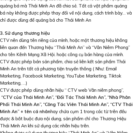
quảng bá mà Thái Minh An đã chia sẻ. Tất cả vật phẩm quảng
bá này không được phép thay đổi về nội dung, cách trình bày… và
chỉ được dùng để quảng bá cho Thái Minh An
3. Sử dụng thương hiệu
CTV nên dùng tên riêng của mình, hoặc một thương hiệu không
liên quan đến Thương hiệu “Thái Minh An” và “Vân Niêm Phong”
cho tên Kênh Mạng Xã Hội. hoặc công cụ bán hàng của mình.
CTV được phép bán sản phẩm, chia sẻ liên kết sản phẩm Thái
Minh An trên tất cả phương tiện truyền thông ( Như: Email
Marketing, Facebook Marketing, YouTube Marketing, Tiktok
Marketing, …)
CTV được phép dùng nhãn hiệu “ CTV web Vân niêm phong”,
“CTV của Thái Minh An”, “Đối Tác Thái Minh An”, “Nhà Phân
Phối Thái Minh An”, “Công Tác Viên Thái Minh An”, “CTV Thái
Minh An” + tên cá nhân
hay chứa cụm 1 trong các từ trên đều
được & bắt buộc đưa nội dung, sản phẩm chỉ cho Thương Hiệu
Thái Minh An khi sử dụng các nhãn hiệu trên.
Không được sử dụng thương hiệu “Thái Minh An” và “Vân Niêm