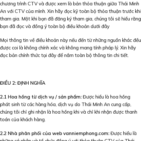
chương trình CTV và được xem là bản thỏa thuận giữa Thái Minh
An với CTV của mình. Xin hãy đọc kỹ toàn bộ thỏa thuận trước khi
tham gia. Một khi bạn đã đăng ký tham gia, chúng tôi sẽ hiểu rằng
bạn đã đọc và đồng ý toàn bộ điều khoản dưới đây
Mọi thông tin về điều khoản này nếu đến từ những nguồn khác đều
được coi là không chính xác và không mang tính pháp lý. Xin hãy
đọc bản chính thức tại đây để nắm toàn bộ thông tin chi tiết.
ĐIỀU 2: ĐỊNH NGHĨA
2.1
Hoa hồng từ dịch vụ / sản phẩm
:
Được hiểu là hoa hồng
phát sinh từ các hàng hóa, dịch vụ do Thái Minh An cung cấp,
chúng tôi chỉ ghi nhận là hoa hồng khi và chỉ khi nhận được thanh
toán của khách hàng.
2.2
Nhà phân phối của web vanniemphong.com:
Được hiểu là
những cá nhân và tổ chức đồng ý với thỏa thuận CTV của Thái