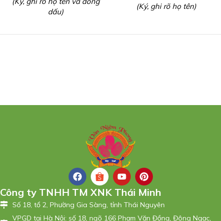
(Ký, ghi rõ họ tên và đóng
(Ký, ghi rõ họ tên)
dấu)
Công ty TNHH TM XNK Thái Minh
Số 18, tổ 2, Phường Gia Sàng, tỉnh Thái Nguyên
VPGD tại Hà Nội: số 18, ngõ 166 Phạm Văn Đồng, Đông Ngạc,