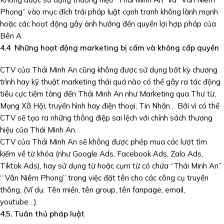
Phong” vào mục đích trái pháp luật cạnh tranh không lành mạnh
hoặc các hoạt động gây ảnh hưởng đến quyền lợi hợp pháp của
Bên A
4.4 Những hoạt động marketing bị cấm và không cấp quyền
CTV của Thái Minh An cũng không được sử dụng bất kỳ chương
trình hay kỹ thuật marketing thái quá nào có thể gây ra tác động
tiêu cực tiềm tàng đến Thái Minh An như Marketing qua Thư từ,
Mạng Xã Hội, truyền hình hay điện thoại, Tin Nhắn… Bởi vì có thể
CTV sẽ tạo ra những thông điệp sai lệch với chính sách thương
hiệu của Thái Minh An.
CTV của Thái Minh An sẽ không được phép mua các lượt tìm
kiếm về từ khóa (như Google Ads, Facebook Ads, Zalo Ads,
Tiktok Ads), hay sử dụng từ hoặc cụm từ có chứa “Thái Minh An”
“ Vân Niêm Phong” trong việc đặt tên cho các công cụ truyền
thông. (Ví dụ: Tên miền, tên group, tên fanpage, email,
youtube…).
4.
5. Tuân thủ pháp
luật