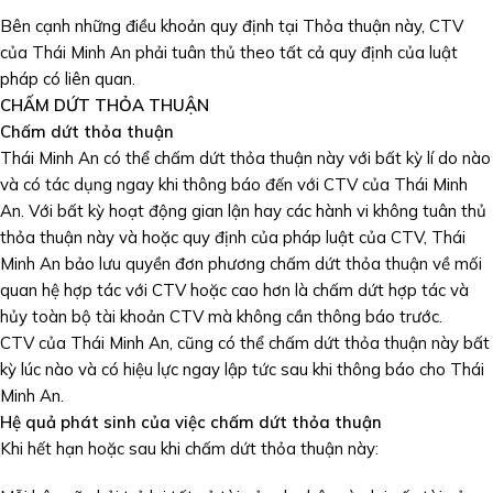
Bên cạnh những điều khoản quy định tại Thỏa thuận này, CTV
của Thái Minh An phải tuân thủ theo tất cả quy định của luật
pháp có liên quan.
CHẤM DỨT THỎA THUẬN
Chấm
dứt
thỏa thuận
Thái Minh An có thể chấm dứt thỏa thuận này với bất kỳ lí do nào
và có tác dụng ngay khi thông báo đến với CTV của Thái Minh
An. Với bất kỳ hoạt động gian lận hay các hành vi không tuân thủ
thỏa thuận này và hoặc quy định của pháp luật của CTV, Thái
Minh An bảo lưu quyền đơn phương chấm dứt thỏa thuận về mối
quan hệ hợp tác với CTV hoặc cao hơn là chấm dứt hợp tác và
hủy toàn bộ tài khoản CTV mà không cần thông báo trước.
CTV của Thái Minh An, cũng có thể chấm dứt thỏa thuận này bất
kỳ lúc nào và có hiệu lực ngay lập tức sau khi thông báo cho Thái
Minh An.
Hệ qu
ả
phát sinh của việc chấm dứt thỏa thuận
Khi hết hạn hoặc sau khi chấm dứt thỏa thuận này: