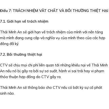
Điều 7:
TRÁCH NHIỆM VÂT
CHẤT
VÀ BỒI THƯỜNG
THIỆT HẠI
7.1. Giới hạn về trách nhiệm
Thái Minh An sẽ giới hạn về trách nhiệm của mình với nền tảng
mà mình đang cung cấp và nghĩa vụ của mình theo của các hợp
đồng đã ký.
7.
2
. Bồi thường thiệt
hại
CTV sẽ chịu mọi chi phí liên quan tới những khiếu nại về Thái Minh
An nếu nó bị gây ra bởi sự sơ suất, hành vi sai trái hay vi phạm
thỏa thuận hợp đồng do CTV gây ra.
Thái Minh An sẽ thông báo cho CTV nếu có bất kỳ sự cố phát
sinh nào.